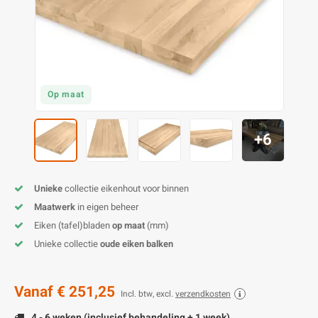
O
M
E
D
H
T
M
A
M
(
E
M
V
S
Op maat
C
M
P
+6
E
M
V
M
B
Unieke
collectie eikenhout voor binnen
Maatwerk
in eigen beheer
A
Eiken (tafel)bladen
op maat
(mm)
Unieke collectie
oude eiken balken
Vanaf
€ 251,25
Incl. btw, excl.
verzendkosten
4 - 6 weken (inclusief behandeling + 1 week)