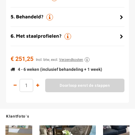
5
.
Behandeld?
6
.
Met staalprofielen?
€ 251,25
Incl. btw, excl.
Verzendkosten
4 - 6 weken (inclusief behandeling + 1 week)
Doorloop eerst de stappen
Klantfoto's