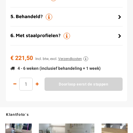
5
.
Behandeld?
6
.
Met staalprofielen?
€ 221,50
Incl. btw, excl.
Verzendkosten
4 - 6 weken (inclusief behandeling + 1 week)
Doorloop eerst de stappen
Klantfoto's