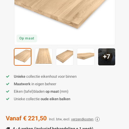
O
M
E
D
H
T
M
A
M
(
E
M
V
S
Op maat
C
M
P
+7
E
M
V
M
B
Unieke
collectie eikenhout voor binnen
Maatwerk
in eigen beheer
A
Eiken (tafel)bladen
op maat
(mm)
Unieke collectie
oude eiken balken
Vanaf
€ 221,50
Incl. btw, excl.
verzendkosten
4 - 6 weken (inclusief behandeling + 1 week)