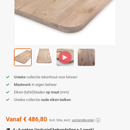
O
M
E
D
H
T
M
A
M
(
E
M
V
S
C
M
P
E
M
V
M
B
Unieke
collectie eikenhout voor binnen
Maatwerk
in eigen beheer
A
Eiken (tafel)bladen
op maat
(mm)
Unieke collectie
oude eiken balken
Vanaf
€ 486,80
Incl. btw, excl.
verzendkosten
4 - 6 weken (inclusief behandeling + 1 week)