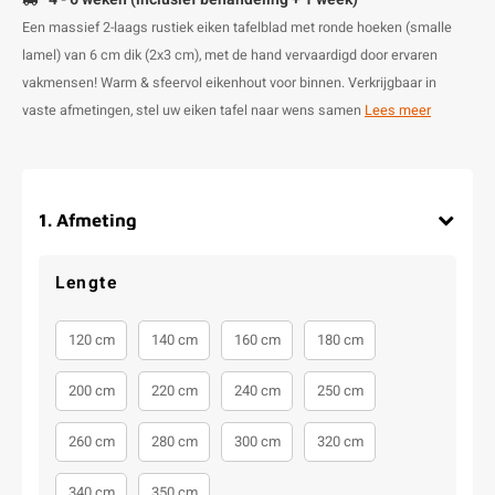
Een massief 2-laags rustiek eiken tafelblad met ronde hoeken (smalle
lamel) van 6 cm dik (2x3 cm), met de hand vervaardigd door ervaren
vakmensen! Warm & sfeervol eikenhout voor binnen. Verkrijgbaar in
vaste afmetingen, stel uw eiken tafel naar wens samen
Lees meer
1
.
Afmeting
Lengte
120 cm
140 cm
160 cm
180 cm
200 cm
220 cm
240 cm
250 cm
260 cm
280 cm
300 cm
320 cm
340 cm
350 cm