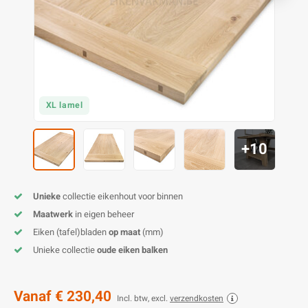
O
M
E
D
H
T
M
A
M
(
E
M
V
S
XL lamel
C
M
P
E
M
V
+10
M
B
Unieke
collectie eikenhout voor binnen
A
Maatwerk
in eigen beheer
Eiken (tafel)bladen
op maat
(mm)
Unieke collectie
oude eiken balken
Vanaf
€ 230,40
Incl. btw, excl.
verzendkosten