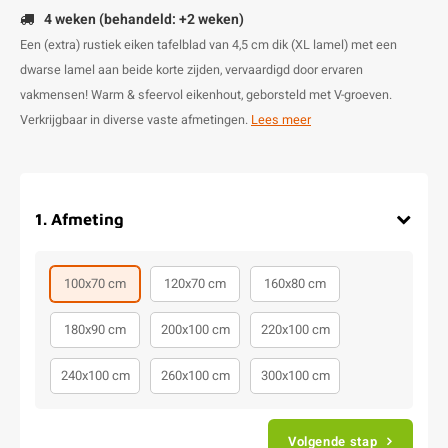
4 weken (behandeld: +2 weken)
Een (extra) rustiek eiken tafelblad van 4,5 cm dik (XL lamel) met een
dwarse lamel aan beide korte zijden, vervaardigd door ervaren
vakmensen! Warm & sfeervol eikenhout, geborsteld met V-groeven.
Verkrijgbaar in diverse vaste afmetingen.
Lees meer
1
.
Afmeting
100x70 cm
120x70 cm
160x80 cm
180x90 cm
200x100 cm
220x100 cm
240x100 cm
260x100 cm
300x100 cm
Volgende stap