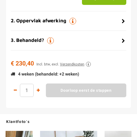
2
.
Oppervlak afwerking
3
.
Behandeld?
€ 230,40
Incl. btw, excl.
Verzendkosten
4 weken (behandeld: +2 weken)
Doorloop eerst de stappen
Klantfoto's