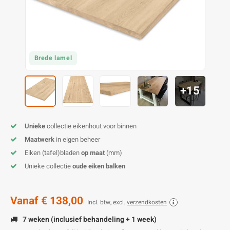
O
M
E
D
H
T
M
A
M
(
E
M
V
S
Brede lamel
C
M
P
+15
E
M
V
Unieke
collectie eikenhout voor binnen
M
B
Maatwerk
in eigen beheer
Eiken (tafel)bladen
op maat
(mm)
A
Unieke collectie
oude eiken balken
Vanaf
€ 138,00
Incl. btw, excl.
verzendkosten
7 weken (inclusief behandeling + 1 week)