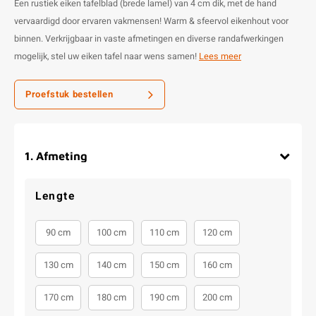
Een rustiek eiken tafelblad (brede lamel) van 4 cm dik, met de hand
vervaardigd door ervaren vakmensen! Warm & sfeervol eikenhout voor
binnen. Verkrijgbaar in vaste afmetingen en diverse randafwerkingen
mogelijk, stel uw eiken tafel naar wens samen!
Lees meer
Proefstuk bestellen
1
.
Afmeting
Lengte
90 cm
100 cm
110 cm
120 cm
130 cm
140 cm
150 cm
160 cm
170 cm
180 cm
190 cm
200 cm