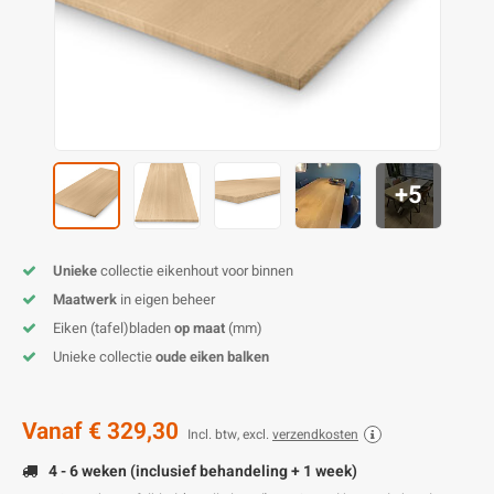
O
M
E
D
H
T
M
A
M
(
E
M
V
S
C
M
P
+5
E
M
V
Unieke
collectie eikenhout voor binnen
M
B
Maatwerk
in eigen beheer
Eiken (tafel)bladen
op maat
(mm)
A
Unieke collectie
oude eiken balken
Vanaf
€ 329,30
Incl. btw, excl.
verzendkosten
4 - 6 weken (inclusief behandeling + 1 week)