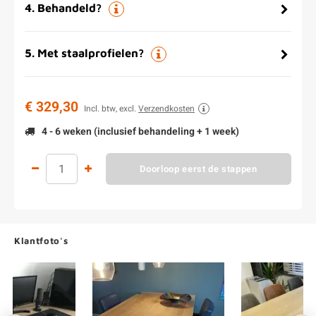
4
.
Behandeld?
5
.
Met staalprofielen?
€ 329,30
Incl. btw, excl.
Verzendkosten
4 - 6 weken (inclusief behandeling + 1 week)
Doorloop eerst de stappen
Klantfoto's