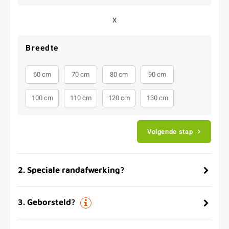
X
Breedte
60 cm
70 cm
80 cm
90 cm
100 cm
110 cm
120 cm
130 cm
Volgende stap
2
.
Speciale randafwerking?
3
.
Geborsteld?