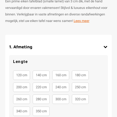
Een prime eiken tafelblad (smalle lamel) van 3 cm dik, met de hand
vervaardigd door ervaren vakmensen! Stijlvol & luxueus eikenhout voor
binnen. Verkrijgbaar in vaste afmetingen en diverse randafwerkingen
mogelijk, stel uw eiken tafel naar wens samen!
Lees meer
1
.
Afmeting
Lengte
120 cm
140 cm
160 cm
180 cm
200 cm
220 cm
240 cm
250 cm
260 cm
280 cm
300 cm
320 cm
340 cm
350 cm