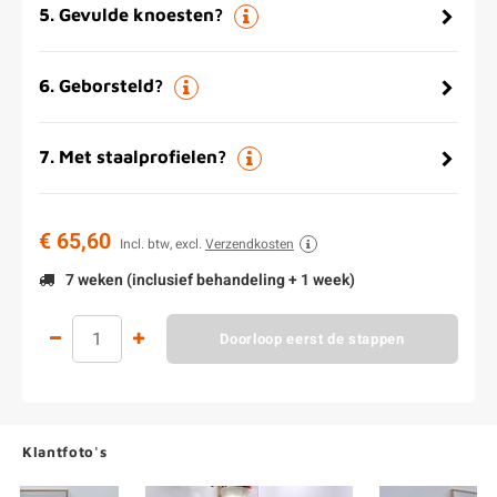
5
.
Gevulde knoesten?
6
.
Geborsteld?
7
.
Met staalprofielen?
€ 65,60
Incl. btw, excl.
Verzendkosten
7 weken (inclusief behandeling + 1 week)
Doorloop eerst de stappen
Klantfoto's