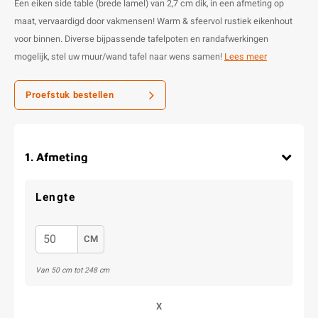
Een eiken side table (brede lamel) van 2,7 cm dik, in een afmeting op
maat, vervaardigd door vakmensen! Warm & sfeervol rustiek eikenhout
voor binnen. Diverse bijpassende tafelpoten en randafwerkingen
mogelijk, stel uw muur/wand tafel naar wens samen!
Lees meer
Proefstuk bestellen
1
.
Afmeting
Lengte
CM
Van 50 cm tot 248 cm
X