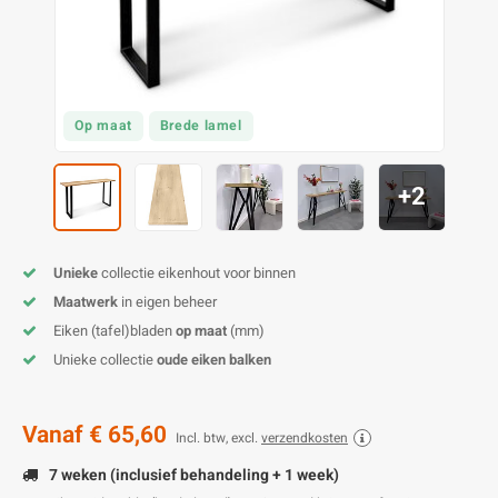
O
M
E
D
H
T
M
A
M
(
E
M
V
S
Op maat
Brede lamel
C
M
P
+2
E
M
V
Unieke
collectie eikenhout voor binnen
M
B
Maatwerk
in eigen beheer
Eiken (tafel)bladen
op maat
(mm)
A
Unieke collectie
oude eiken balken
Vanaf
€ 65,60
Incl. btw, excl.
verzendkosten
7 weken (inclusief behandeling + 1 week)