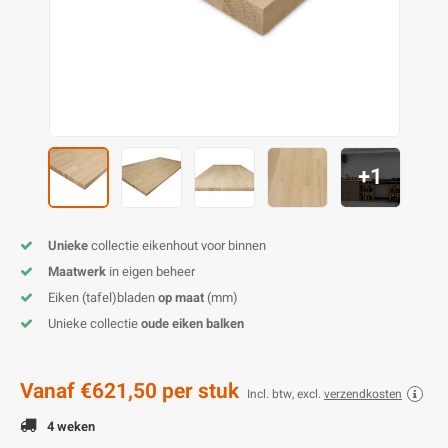
O
M
E
D
H
T
M
A
M
(
E
M
V
S
C
M
P
+1
E
M
V
Unieke
collectie eikenhout voor binnen
M
B
Maatwerk
in eigen beheer
Eiken (tafel)bladen
op maat
(mm)
A
Unieke collectie
oude eiken balken
Vanaf
€621,50
per stuk
Incl. btw, excl.
verzendkosten
4 weken