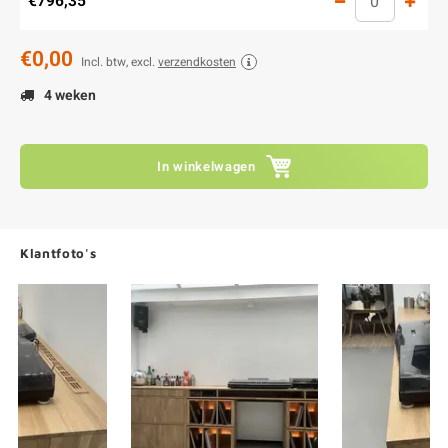
€796,35
€0,00
Incl. btw, excl.
verzendkosten
4 weken
In winkelwagen
Klantfoto's