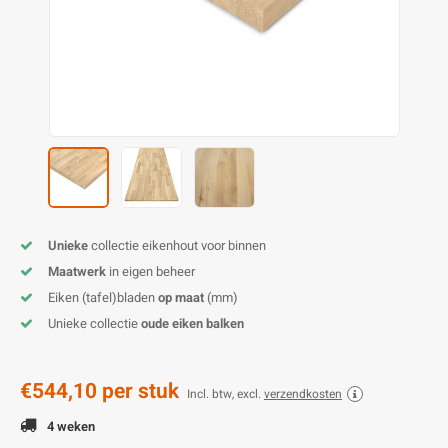
O
M
E
D
H
T
M
A
M
(
E
M
V
S
C
M
P
E
M
V
Unieke
collectie eikenhout voor binnen
M
B
Maatwerk
in eigen beheer
Eiken (tafel)bladen
op maat
(mm)
A
Unieke collectie
oude eiken balken
€544,10
per stuk
Incl. btw, excl.
verzendkosten
4 weken