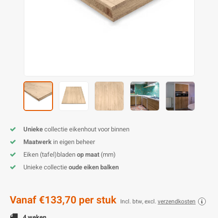
O
M
E
D
H
T
M
A
M
(
E
M
V
S
C
M
P
E
M
V
M
B
Unieke
collectie eikenhout voor binnen
Maatwerk
in eigen beheer
A
Eiken (tafel)bladen
op maat
(mm)
Unieke collectie
oude eiken balken
Vanaf
€133,70
per stuk
Incl. btw, excl.
verzendkosten
4 weken