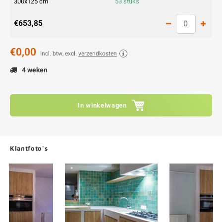
300x125 cm
53 stuks
€653,85
€0,00
Incl. btw, excl.
verzendkosten
4 weken
In winkelwagen
Klantfoto's