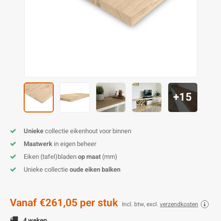
O
M
E
D
H
T
M
A
M
(
E
M
V
S
C
M
P
+15
E
M
V
M
B
Unieke
collectie eikenhout voor binnen
Maatwerk
in eigen beheer
A
Eiken (tafel)bladen
op maat
(mm)
Unieke collectie
oude eiken balken
Vanaf
€261,05
per stuk
Incl. btw, excl.
verzendkosten
4 weken