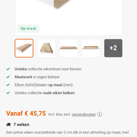
O
M
E
D
H
T
M
A
M
(
Op maat
E
M
V
S
+2
C
M
P
E
M
V
Unieke
collectie eikenhout voor binnen
Maatwerk
in eigen beheer
M
B
Eiken (tafel)bladen
op maat
(mm)
Unieke collectie
oude eiken balken
A
Vanaf
€ 45,75
Incl. btw, excl.
verzendkosten
7 weken
Een prime eiken overzettrede van 2 cm dik in een afmeting op maat, met