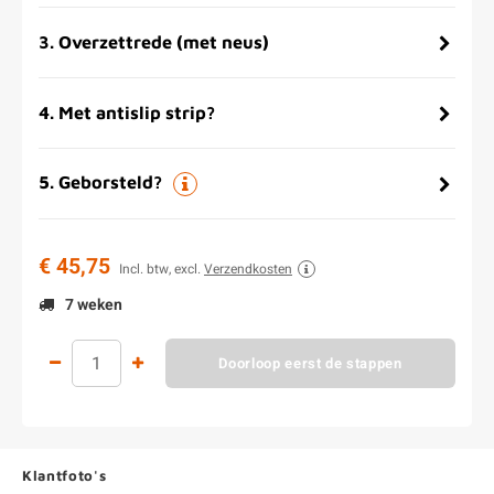
3
.
Overzettrede (met neus)
4
.
Met antislip strip?
5
.
Geborsteld?
€ 45,75
Incl. btw, excl.
Verzendkosten
7 weken
Doorloop eerst de stappen
Klantfoto's