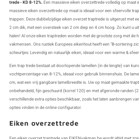
trede - KD 8-12%.
Een massieve eiken overzettrede volledig op maat
massieve eiken overzettrede op maat is ideaal voor een sfeervolle t
trappen. Deze dubbelzijdige
eiken overzet traptrede
is uitgerust met 
2 cm dik, met een oversteek van 2 cm diep en 4 cm hoog. Zo kunt u ui
halen! Al onze eiken traptreden worden met de grootste zorg met de 
vakmensen. Ons rustiek Europees eikenhout heeft een "B-sortering zi
scheurtjes: Levendig en natuurlijk eiken, ideaal voor een warme & sfeerv
Een trap trede bestaat uit doorlopende lamellen (in de lengte) van k
vochtpercentage van 8-12%, ideaal voor gebruik binnenshuis. De lame
cm, wat een vrij gangbare lamelbreedte is. Uw op maat gemaakte
trap
onbehandeld, fijn geschuurd (korrel 120) en met afgeronde randen (2 
verschillende extra opties beschikbaar, zoals het laten aanbrengen van e
opties vinden in de online configurator.
Eiken overzettrede
Een eiken overzet traptrede van EIKENvakman.be wordt altijd met zo