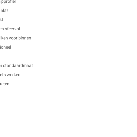
ipprofiel
aakt!
kt
 en sfeervol
eiken voor binnen
ioneel
en standaardmaat
 iets werken
buiten