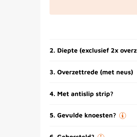
2
.
Diepte (exclusief 2x over
3
.
Overzettrede (met neus)
4
.
Met antislip strip?
5
.
Gevulde knoesten?
6
.
Geborsteld?