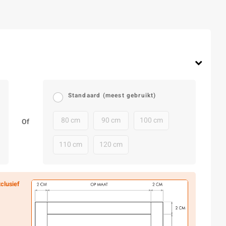
Standaard (meest gebruikt)
80 cm
90 cm
100 cm
Of
110 cm
120 cm
clusief