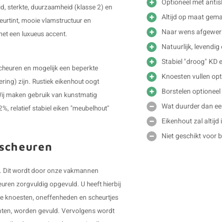
Optioneel met antisl
d, sterkte, duurzaamheid (klasse 2) en
Altijd op maat gem
leurtint, mooie vlamstructuur en
Naar wens afgewer
 met een luxueus accent.
Natuurlijk, levendig
Stabiel "droog" KD 
scheuren en mogelijk een beperkte
Knoesten vullen opt
ering) zijn. Rustiek eikenhout oogt
Borstelen optioneel
. Wij maken gebruik van kunstmatig
Wat duurder dan e
 relatief stabiel eiken "meubelhout"
Eikenhout zal altijd
Niet geschikt voor 
 scheuren
n". Dit wordt door onze vakmannen
ren zorgvuldig opgevuld. U heeft hierbij
n de knoesten, oneffenheden en scheurtjes
kanten, worden gevuld. Vervolgens wordt