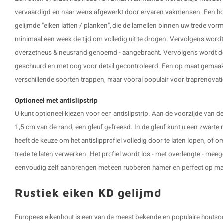
vervaardigd en naar wens afgewerkt door ervaren vakmensen. Een hou
gelijmde "eiken latten / planken", die de lamellen binnen uw trede vorm
minimaal een week de tijd om volledig uit te drogen. Vervolgens wordt 
overzetneus & neusrand genoemd - aangebracht. Vervolgens wordt de t
geschuurd en met oog voor detail gecontroleerd. Een op maat gemaakt
verschillende soorten trappen, maar vooral populair voor traprenovat
Optioneel met antislipstrip
U kunt optioneel kiezen voor een antislipstrip. Aan de voorzijde van d
1,5 cm van de rand, een gleuf gefreesd. In de gleuf kunt u een zwarte
heeft de keuze om het antislipprofiel volledig door te laten lopen, of 
trede te laten verwerken. Het profiel wordt los - met overlengte - mee
eenvoudig zelf aanbrengen met een rubberen hamer en perfect op m
Rustiek eiken KD gelijmd
Europees eikenhout is een van de meest bekende en populaire houtsoor