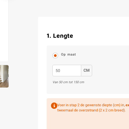
1
.
Lengte
Op maat
CM
Van
50
cm tot
150
cm
Voer in stap 2 de gewenste diepte (cm) in,
ex
tweemaal de overzetrand (2 x 2 cm breed).