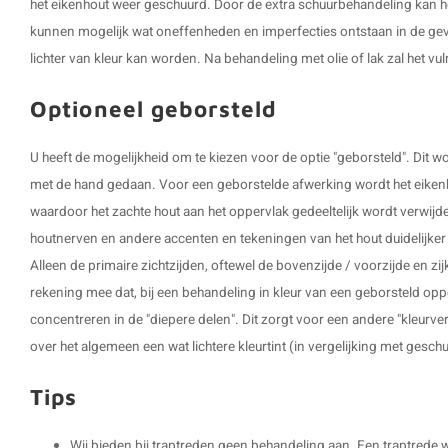
het eikenhout weer geschuurd. Door de extra schuurbehandeling kan het
kunnen mogelijk wat oneffenheden en imperfecties ontstaan in de gev
lichter van kleur kan worden. Na behandeling met olie of lak zal het v
Optioneel geborsteld
U heeft de mogelijkheid om te kiezen voor de optie "geborsteld". Dit
met de hand gedaan. Voor een geborstelde afwerking wordt het eikenh
waardoor het zachte hout aan het oppervlak gedeeltelijk wordt verwijd
houtnerven en andere accenten en tekeningen van het hout duidelijker z
Alleen de primaire zichtzijden, oftewel de bovenzijde / voorzijde en z
rekening mee dat, bij een behandeling in kleur van een geborsteld opp
concentreren in de "diepere delen". Dit zorgt voor een andere "kleurve
over het algemeen een wat lichtere kleurtint (in vergelijking met gesch
Tips
Wij bieden bij traptreden geen behandeling aan. Een traptrede 