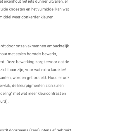
 eikenhout net iets dunner uitvallen, er
ulde knoesten en het vulmiddel kan wat
ulmiddel weer donkerder kleuren.
 wordt door onze vakmannen ambachtelijk
out met stalen borstels bewerkt,
erd. Deze bewerking zorgt ervoor dat de
ichtbaar zijn, voor wat extra karakter!
ijkanten, worden geborsteld. Houd er ook
ervlak, de kleurpigmenten zich zullen
rdeling" met wat meer kleurcontrast en
uurd).
wordt doorgaans (zeer) intensief gebruikt,