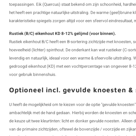
toepassingen. Eik (Quercus) staat bekend om zijn schoonheid, hardhei
het heeft een prachtige natuurlijke uitstraling. De warme (geel)bruine k
karakteristieke spiegels zorgen altijd voor een sfeervol eindresultaat,
Rustiek (B/C) eikenhout KD 8-12% gelijmd (voor binnen).
Rustiek eikenhout B/C heeft een B-sortering zichtzijde met knoesten, 
hoeveelheid (lichter) spinthout. De onderkant kan wat rustieker (C-sort
levendig en natuurlijk, ideaal voor een warme & sfeervolle uitstraling
gedroogd eikenhout (KD) met een vochtpercentage van ongeveer 8-12%,
voor gebruik binnenshuis.
Optioneel incl. gevulde knoesten &
U heeft de mogelijkheid om te kiezen voor de optie "gevulde knoeste
ambachtelijk met de hand gedaan. Hierbij worden de knoesten en scheu
de keuze uit twee kleurtinten: licht en donker gevulde noesten. Allee
van de primaire zichtzijden, oftewel de bovenzijde / voorzijde en zij