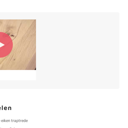
elen
 eiken traptrede