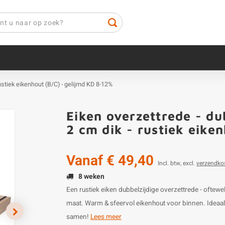
rustiek eikenhout (B/C) - gelijmd KD 8-12%
Eiken overzettrede - dub
2 cm dik - rustiek eike
Vanaf
€ 49,40
Incl. btw, excl.
verzendko
8 weken
Een rustiek eiken dubbelzijdige overzettrede - oftewe
maat. Warm & sfeervol eikenhout voor binnen. Ideaal v
samen!
Lees meer