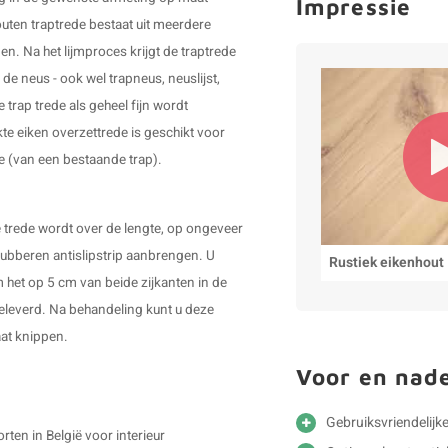
Impressie
ten traptrede bestaat uit meerdere
en. Na het lijmproces krijgt de traptrede
de neus - ook wel trapneus, neuslijst,
rap trede als geheel fijn wordt
e eiken overzettrede is geschikt voor
ie (van een bestaande trap).
e trede wordt over de lengte, op ongeveer
 rubberen antislipstrip aanbrengen. U
Rustiek eikenhout
om het op 5 cm van beide zijkanten in de
geleverd. Na behandeling kunt u deze
aat knippen.
Voor en nad
Gebruiksvriendelijke
ten in België voor interieur