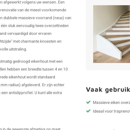
 en afgewerkt volgens uw wensen. Een
raprenovatie van de meest voorkomende
een dubbele massieve voorrand (neus) van
t één stuk eenvoudig twee overzettreden
hand vervaardigd door ervaren
chtzijde" met charmante knoesten en
olle uitstraling.
unstmatig gedroogd eikenhout met een
llen hebben een breedte tussen 4 en 10
trede eikenhout
wordt standaard
mm radius) afgeleverd. Er zijn echter
Vaak gebruik
en antislipprofiel. U kunt alle extra
Massieve eiken over
Ideaal voor trapreno
rg in de gewenste afmeting op maat