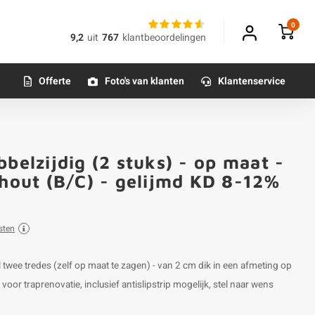
0
9,2
uit
767
klantbeoordelingen
Offerte
Foto's van klanten
Klantenservice
belzijdig (2 stuks) - op maat -
nhout (B/C) - gelijmd KD 8-12%
sten
l twee tredes (zelf op maat te zagen) - van 2 cm dik in een afmeting op
oor traprenovatie, inclusief antislipstrip mogelijk, stel naar wens