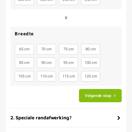
X
Breedte
65 cm
70 cm
75 cm
80 cm
85 cm
90 cm
95 cm
100 cm
105 cm
110 cm
115 cm
120 cm
Volgende stap
2
.
Speciale randafwerking?