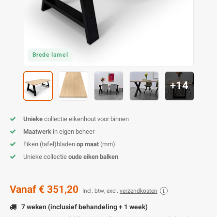
O
M
E
D
H
T
M
A
M
(
E
M
V
S
Brede lamel
C
M
P
+14
E
M
V
Unieke
collectie eikenhout voor binnen
M
B
Maatwerk
in eigen beheer
Eiken (tafel)bladen
op maat
(mm)
A
Unieke collectie
oude eiken balken
Vanaf
€ 351,20
Incl. btw, excl.
verzendkosten
7 weken (inclusief behandeling + 1 week)