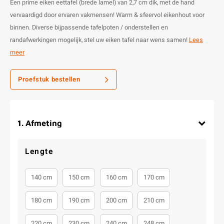
Een prime eiken eettafel (brede lamel) van 2,7 cm dik, met de hand
vervaardigd door ervaren vakmensen! Warm & sfeervol eikenhout voor
binnen. Diverse bijpassende tafelpoten / onderstellen en
randafwerkingen mogelijk, stel uw eiken tafel naar wens samen!
Lees
meer
Proefstuk bestellen
1
.
Afmeting
Lengte
140 cm
150 cm
160 cm
170 cm
180 cm
190 cm
200 cm
210 cm
220 cm
230 cm
240 cm
248 cm