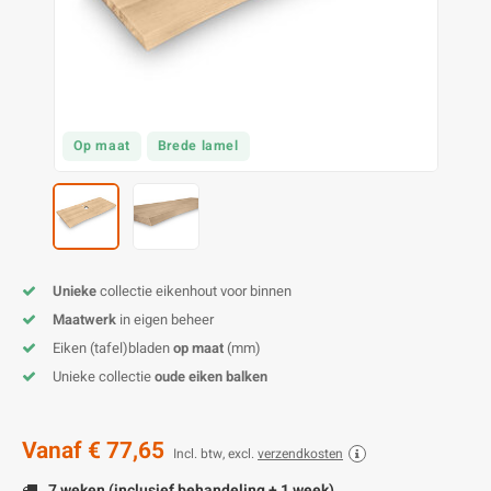
O
M
E
D
H
T
M
A
M
(
E
M
V
S
Op maat
Brede lamel
C
M
P
E
M
V
M
B
Unieke
collectie eikenhout voor binnen
Maatwerk
in eigen beheer
A
Eiken (tafel)bladen
op maat
(mm)
Unieke collectie
oude eiken balken
Vanaf
€ 77,65
Incl. btw, excl.
verzendkosten
7 weken (inclusief behandeling + 1 week)