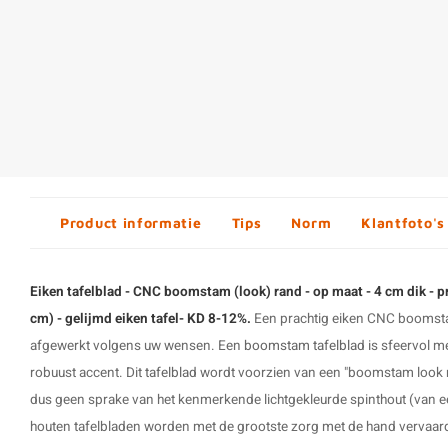
Product informatie
Tips
Norm
Klantfoto's
Eiken tafelblad - CNC boomstam (look) rand - op maat - 4 cm dik - p
cm) - gelijmd eiken tafel- KD 8-12%.
Een prachtig eiken CNC boomsta
afgewerkt volgens uw wensen. Een
boomstam tafelblad
is sfeervol me
robuust accent. Dit
tafelblad
wordt voorzien van een "boomstam look ran
dus geen sprake van het kenmerkende lichtgekleurde spinthout (van 
houten tafelbladen worden met de grootste zorg met de hand vervaa