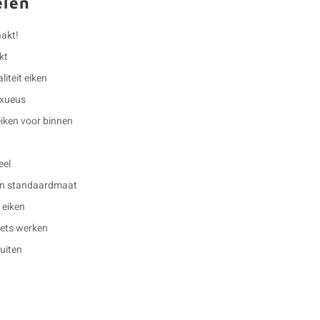
elen
aakt!
kt
iteit eiken
luxueus
eiken voor binnen
eel
en standaardmaat
 eiken
 iets werken
buiten