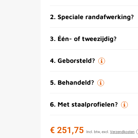
2
.
Speciale randafwerking?
3
.
Één- of tweezijdig?
4
.
Geborsteld?
5
.
Behandeld?
6
.
Met staalprofielen?
€ 251,75
Incl. btw, excl.
Verzendkosten