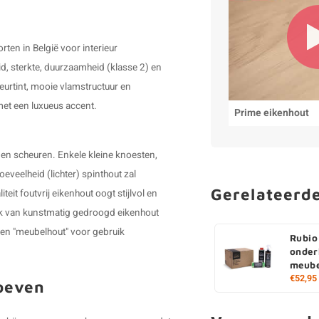
ten in België voor interieur
d, sterkte, duurzaamheid (klasse 2) en
leurtint, mooie vlamstructuur en
 met een luxueus accent.
Prime eikenhout
 en scheuren. Enkele kleine knoesten,
veelheid (lichter) spinthout zal
Gerelateerd
teit foutvrij eikenhout oogt stijlvol en
ruik van kunstmatig gedroogd eikenhout
ken "meubelhout" voor gebruik
Rubio
onder
meube
€52,95
roeven