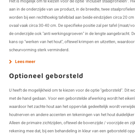
Het is mogelijk om te kiezen voor de optie "inclusief staalprofielen".
aan in de onderzijde van uw product, in de breedte, twee staalprofiel
worden bij een rechthoekig tafelblad aan beide eindzijden circa 20 cm 
ovaal vaak circa 30-40 cm. De specifieke positie zal per tafel (maat/v
de onderzijde ook "anti werkingsgroeven" in de lengte aangebracht. D
kans op "werken van het hout", oftewel krimpen en uitzetten, waardoo
scheurvorming sterk verminderd.
Lees meer
Optioneel geborsteld
U heeft de mogelijkheid om te kiezen voor de optie "geborsteld". Dit
met de hand gedaan. Voor een geborstelde afwerking wordt het eikenh
waardoor het zachte hout aan het oppervlak gedeeltelijk wordt verwijd
houtnerven en andere accenten en tekeningen van het hout duidelijker z
Alleen de primaire zichtzijden, oftewel de bovenzijde / voorzijde en z
rekening mee dat, bij een behandeling in kleur van een geborsteld opp