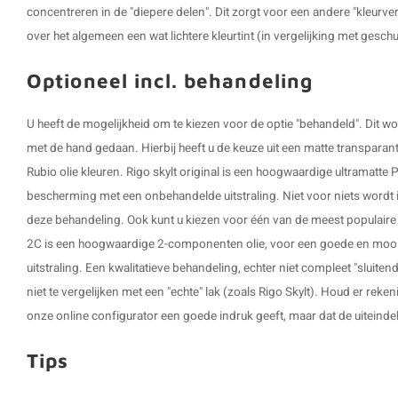
concentreren in de "diepere delen". Dit zorgt voor een andere "kleurve
over het algemeen een wat lichtere kleurtint (in vergelijking met gesch
Optioneel incl. behandeling
U heeft de mogelijkheid om te kiezen voor de optie "behandeld". Dit
met de hand gedaan. Hierbij heeft u de keuze uit een matte transparante
Rubio olie kleuren. Rigo skylt original is een hoogwaardige ultramatte P
bescherming met een onbehandelde uitstraling. Niet voor niets wordt i
deze behandeling. Ook kunt u kiezen voor één van de meest populaire 
2C is een hoogwaardige 2-componenten olie, voor een goede en mooie
uitstraling. Een kwalitatieve behandeling, echter niet compleet "sluit
niet te vergelijken met een "echte" lak (zoals Rigo Skylt). Houd er reke
onze online configurator een goede indruk geeft, maar dat de uiteindelij
Tips