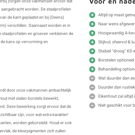
Voor en nad
 Hierbij zorgen onze vakmensen ervoor dat
en aangebracht worden. De staalprofielen
Altijd op maat gem
van de kant geplaatst en bij (Deens)
Naar wens afgewer
orm) verschillen. Daarnaast worden er in
Hoogwaardig A-kwal
e staalprofielen en groeven verkleinen de
Stijlvol, sfeervol & 
r de kans op vervorming en
Stabiel "droog" KD 
Borstelen optioneel
Behandeling option
Wat duurder dan e
Duurder dan rustiek
 wordt door onze vakmannen ambachtelijk
Eikenhout zal altijd
out met stalen borstels bewerkt,
Niet geschikt voor 
erd. Deze bewerking zorgt ervoor dat de
ichtbaar zijn, voor wat extra karakter!
ijkanten, worden geborsteld. Houd er ook
ervlak, de kleurpigmenten zich zullen