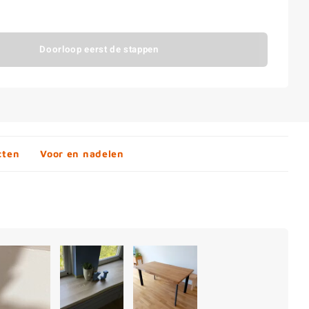
Doorloop eerst de stappen
cten
Voor en nadelen