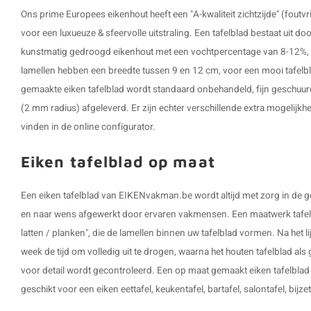
Ons prime Europees eikenhout heeft een "A-kwaliteit zichtzijde" (foutvri
voor een luxueuze & sfeervolle uitstraling. Een tafelblad bestaat uit d
kunstmatig gedroogd eikenhout met een vochtpercentage van 8-12%, i
lamellen hebben een breedte tussen 9 en 12 cm, voor een mooi tafelbl
gemaakte eiken tafelblad wordt standaard onbehandeld, fijn geschuur
(2 mm radius) afgeleverd. Er zijn echter verschillende extra mogelijkhe
vinden in de online configurator.
Eiken tafelblad op maat
Een eiken tafelblad van EIKENvakman.be wordt altijd met zorg in de
en naar wens afgewerkt door ervaren vakmensen. Een maatwerk tafelb
latten / planken", die de lamellen binnen uw tafelblad vormen. Na het l
week de tijd om volledig uit te drogen, waarna het houten tafelblad al
voor detail wordt gecontroleerd. Een op maat gemaakt eiken tafelblad is
geschikt voor een eiken eettafel, keukentafel, bartafel, salontafel, bijz