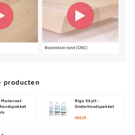
Boomstam rand (CNC)
e producten
 Monocoat
Rigo Skylt -
houdspakket
Onderhoudspakket
ls
€64,25