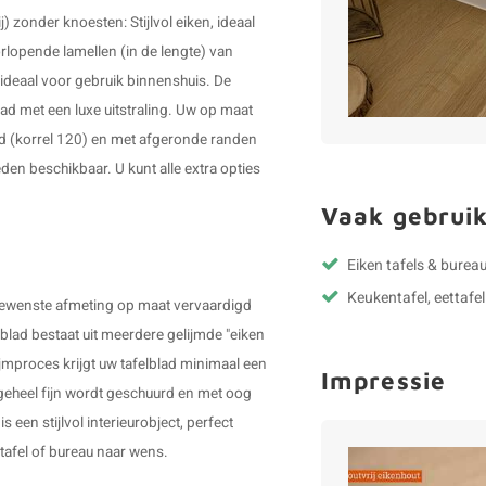
j) zonder knoesten: Stijlvol eiken, ideaal
oorlopende lamellen (in de lengte) van
deaal voor gebruik binnenshuis. De
ad met een luxe uitstraling. Uw op maat
d (korrel 120) en met afgeronde randen
den beschikbaar. U kunt alle extra opties
Vaak gebruik
Eiken tafels & bureau
Keukentafel, eettafel
 gewenste afmeting op maat vervaardigd
lad bestaat uit meerdere gelijmde "eiken
ijmproces krijgt uw tafelblad minimaal een
Impressie
s geheel fijn wordt geschuurd en met oog
 een stijlvol interieurobject, perfect
ettafel of bureau naar wens.