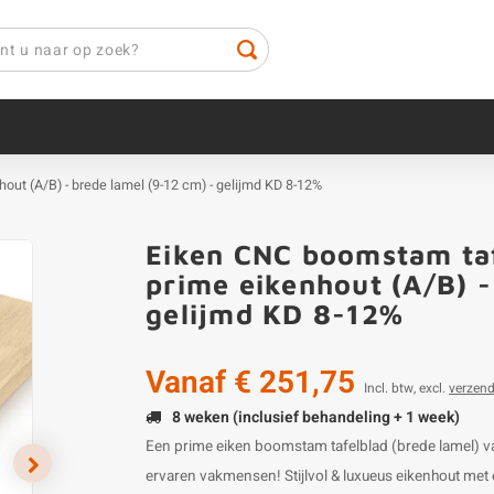
out (A/B) - brede lamel (9-12 cm) - gelijmd KD 8-12%
Eiken CNC boomstam taf
prime eikenhout (A/B) -
gelijmd KD 8-12%
Vanaf
€ 251,75
Incl. btw, excl.
verzen
8 weken (inclusief behandeling + 1 week)
Een prime eiken boomstam tafelblad (brede lamel) v
ervaren vakmensen! Stijlvol & luxueus eikenhout met