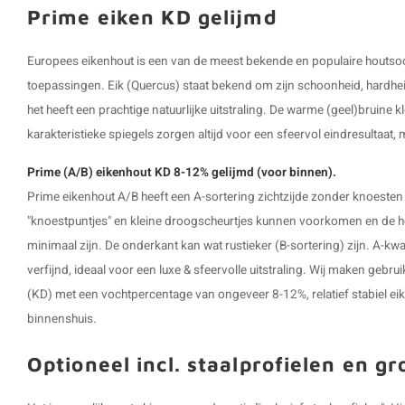
Prime eiken KD gelijmd
Europees eikenhout is een van de meest bekende en populaire houtsoor
toepassingen. Eik (Quercus) staat bekend om zijn schoonheid, hardhei
het heeft een prachtige natuurlijke uitstraling. De warme (geel)bruine k
karakteristieke spiegels zorgen altijd voor een sfeervol eindresultaat,
Prime (A/B) eikenhout KD 8-12% gelijmd (voor binnen).
Prime eikenhout A/B heeft een A-sortering zichtzijde zonder knoesten
"knoestpuntjes" en kleine droogscheurtjes kunnen voorkomen en de hoe
minimaal zijn. De onderkant kan wat rustieker (B-sortering) zijn. A-kwali
verfijnd, ideaal voor een luxe & sfeervolle uitstraling. Wij maken geb
(KD) met een vochtpercentage van ongeveer 8-12%, relatief stabiel ei
binnenshuis.
Optioneel incl. staalprofielen en g