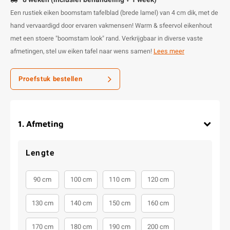
Een rustiek eiken boomstam tafelblad (brede lamel) van 4 cm dik, met de
hand vervaardigd door ervaren vakmensen! Warm & sfeervol eikenhout
met een stoere "boomstam look" rand. Verkrijgbaar in diverse vaste
afmetingen, stel uw eiken tafel naar wens samen!
Lees meer
Proefstuk bestellen
1
.
Afmeting
Lengte
90 cm
100 cm
110 cm
120 cm
130 cm
140 cm
150 cm
160 cm
170 cm
180 cm
190 cm
200 cm