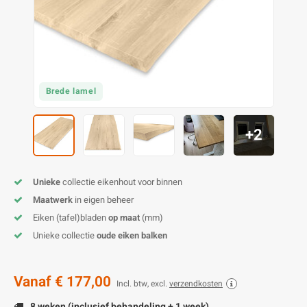
O
M
E
D
H
T
M
A
M
(
E
M
V
S
Brede lamel
C
M
P
+2
E
M
V
M
B
Unieke
collectie eikenhout voor binnen
Maatwerk
in eigen beheer
A
Eiken (tafel)bladen
op maat
(mm)
Unieke collectie
oude eiken balken
Vanaf
€ 177,00
Incl. btw, excl.
verzendkosten
8 weken (inclusief behandeling + 1 week)