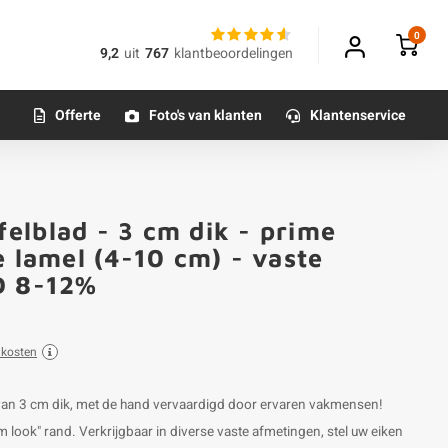
0
9,2
uit
767
klantbeoordelingen
Offerte
Foto's van klanten
Klantenservice
elblad - 3 cm dik - prime
e lamel (4-10 cm) - vaste
D 8-12%
dkosten
van 3 cm dik, met de hand vervaardigd door ervaren vakmensen!
 look" rand. Verkrijgbaar in diverse vaste afmetingen, stel uw eiken