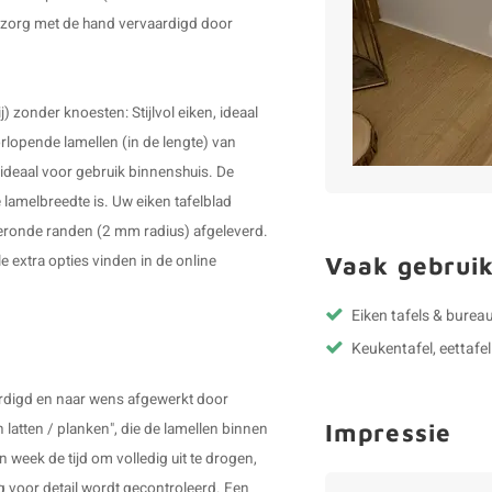
 zorg met de hand vervaardigd door
j) zonder knoesten: Stijlvol eiken, ideaal
oorlopende lamellen (in de lengte) van
deaal voor gebruik binnenshuis. De
lamelbreedte is. Uw eiken tafelblad
geronde randen (2 mm radius) afgeleverd.
Vaak gebruik
e extra opties vinden in de online
Eiken tafels & bureau
Keukentafel, eettafel
ardigd en naar wens afgewerkt door
Impressie
latten / planken", die de lamellen binnen
n week de tijd om volledig uit te drogen,
g voor detail wordt gecontroleerd. Een