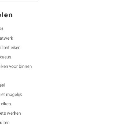
elen
kt
aatwerk
iteit eiken
luxueus
eiken voor binnen
eel
et mogelijk
 eiken
 iets werken
buiten