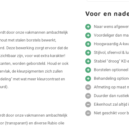
Voor en nad
Naar wens afgewer
 wordt door onze vakmannen ambachtelijk
Voordeliger dan m
out met stalen borstels bewerkt,
Hoogwaardig A-kwal
erd. Deze bewerking zorgt ervoor dat de
Stijlvol, sfeervol & 
ichtbaar zijn, voor wat extra karakter!
Stabiel "droog" KD 
ijkanten, worden geborsteld. Houd er ook
Borstelen optioneel
ervlak, de kleurpigmenten zich zullen
Behandeling option
rdeling" met wat meer kleurcontrast en
Afmeting op maat ni
uurd).
Duurder dan rustiek
Eikenhout zal altijd
Niet geschikt voor 
 wordt door onze vakmannen ambachtelijk
tor (transparant) en diverse Rubio olie