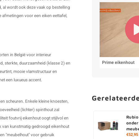
, al wordt ook deze vaak op bestelling
 afmetingen voor een eiken eettafel,
ten in België voor interieur
Prime eikenhout
d, sterkte, duurzaamheid (klasse 2) en
leurtint, mooie vlamstructuur en
 met een luxueus accent.
Gerelateerd
 en scheuren. Enkele kleine knoesten,
veelheid (lichter) spinthout zal
Rubio
teit foutvrij eikenhout oogt stijlvol en
onder
ruik van kunstmatig gedroogd eikenhout
meube
€52,95
ken "meubelhout" voor gebruik