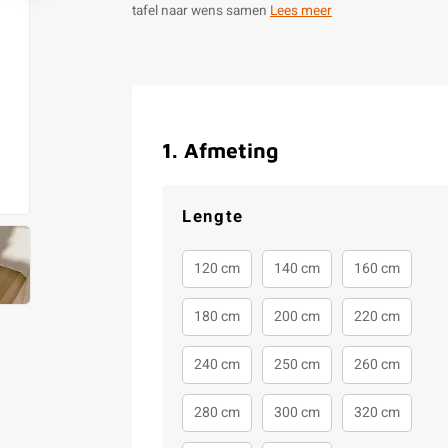
tafel naar wens samen
Lees meer
1
.
Afmeting
Lengte
120 cm
140 cm
160 cm
180 cm
200 cm
220 cm
240 cm
250 cm
260 cm
280 cm
300 cm
320 cm