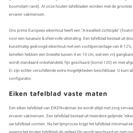
boomstam rand). Al onze houten tafelbladen worden met de grootste
ervaren vakmensen.
Ons prime Europees eikenhout heeft een "A-kwaliteit zichtzijde" (foutvri
voor een luxueuze & sfeervolle uitstraling. Een tafelblad bestaat uit d
kunstmatig gedroogd eikenhout met een vochtpercentage van 8-12%, i
lamellen hebben een breedte tussen 4 en 10 cm, wat een vrij gangbare 
wordt standaard onbehandeld, fijn geschuurd (korrel 120) en met af
Er zijn echter verschillende extra mogelijkheden beschikbaar. U kunt all
configurator.
Eiken tafelblad vaste maten
Een eiken tafelblad van EIKENvakman.be wordt altijd met zorg verva
ervaren vakmensen. Een tafelblad bestaat uit meerdere gelijmde "eiken 
uw tafelblad vormen. Na het lijmproces krijgt het tafelblad minimaal ee
waarna het houten tafelblad als geheel fijn wordt geschuurd en met oo