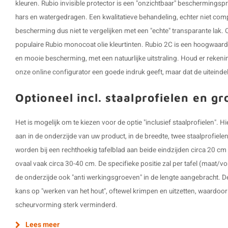
kleuren. Rubio invisible protector is een "onzichtbaar" beschermings
hars en watergedragen. Een kwalitatieve behandeling, echter niet comp
bescherming dus niet te vergelijken met een "echte" transparante lak.
populaire Rubio monocoat olie kleurtinten. Rubio 2C is een hoogwaar
en mooie bescherming, met een natuurlijke uitstraling. Houd er rekeni
onze online configurator een goede indruk geeft, maar dat de uiteindelij
Optioneel incl. staalprofielen en g
Het is mogelijk om te kiezen voor de optie "inclusief staalprofielen".
aan in de onderzijde van uw product, in de breedte, twee staalprofiel
worden bij een rechthoekig tafelblad aan beide eindzijden circa 20 cm 
ovaal vaak circa 30-40 cm. De specifieke positie zal per tafel (maat/v
de onderzijde ook "anti werkingsgroeven" in de lengte aangebracht. D
kans op "werken van het hout", oftewel krimpen en uitzetten, waardoo
scheurvorming sterk verminderd.
Lees meer