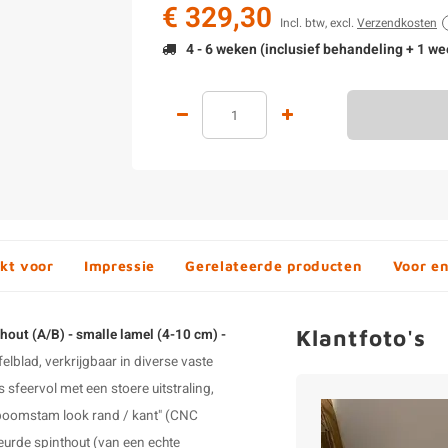
€ 329,30
Incl. btw, excl.
Verzendkosten
4 - 6 weken (inclusief behandeling + 1 we
kt voor
Impressie
Gerelateerde producten
Voor e
Klantfoto's
hout (A/B) - smalle lamel (4-10 cm) -
blad, verkrijgbaar in diverse vaste
s sfeervol met een stoere uitstraling,
boomstam look rand / kant" (CNC
leurde spinthout (van een echte