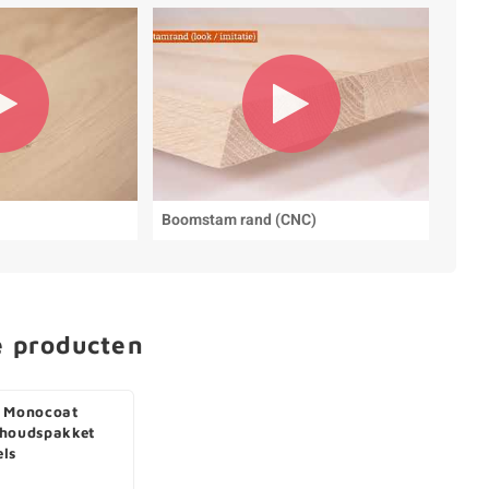
Boomstam rand (CNC)
e producten
 Monocoat
houdspakket
ls