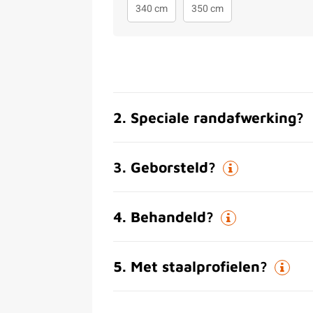
340 cm
350 cm
2
.
Speciale randafwerking?
3
.
Geborsteld?
4
.
Behandeld?
5
.
Met staalprofielen?