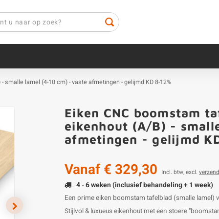
 - smalle lamel (4-10 cm) - vaste afmetingen - gelijmd KD 8-12%
Eiken CNC boomstam taf
eikenhout (A/B) - small
afmetingen - gelijmd K
Vanaf
€ 329,30
Incl. btw, excl.
verzen
4 - 6 weken (inclusief behandeling + 1 week)
Een prime eiken boomstam tafelblad (smalle lamel) 
Stijlvol & luxueus eikenhout met een stoere "boomstam