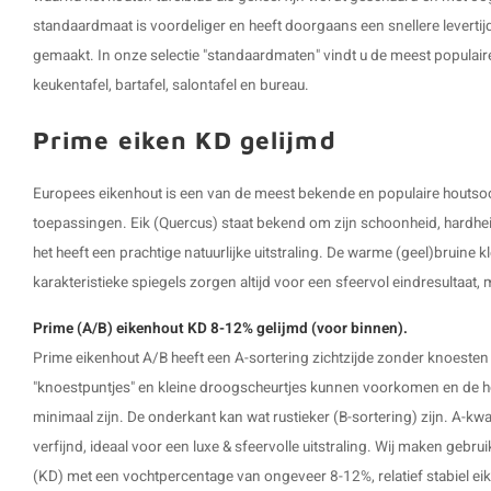
standaardmaat is voordeliger en heeft doorgaans een snellere levertijd
gemaakt. In onze selectie "standaardmaten" vindt u de meest populaire
keukentafel, bartafel, salontafel en bureau.
Prime eiken KD gelijmd
Europees eikenhout is een van de meest bekende en populaire houtsoor
toepassingen. Eik (Quercus) staat bekend om zijn schoonheid, hardhei
het heeft een prachtige natuurlijke uitstraling. De warme (geel)bruine k
karakteristieke spiegels zorgen altijd voor een sfeervol eindresultaat,
Prime (A/B) eikenhout KD 8-12% gelijmd (voor binnen).
Prime eikenhout A/B heeft een A-sortering zichtzijde zonder knoesten
"knoestpuntjes" en kleine droogscheurtjes kunnen voorkomen en de hoe
minimaal zijn. De onderkant kan wat rustieker (B-sortering) zijn. A-kwali
verfijnd, ideaal voor een luxe & sfeervolle uitstraling. Wij maken geb
(KD) met een vochtpercentage van ongeveer 8-12%, relatief stabiel ei