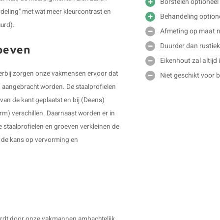
Borstelen optioneel
rdeling" met wat meer kleurcontrast en
Behandeling option
uurd).
Afmeting op maat ni
Duurder dan rustiek
roeven
Eikenhout zal altijd
 Hierbij zorgen onze vakmensen ervoor dat
Niet geschikt voor 
en aangebracht worden. De staalprofielen
van de kant geplaatst en bij (Deens)
orm) verschillen. Daarnaast worden er in
e staalprofielen en groeven verkleinen de
r de kans op vervorming en
 wordt door onze vakmannen ambachtelijk