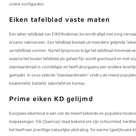
online configurator.
Eiken tafelblad vaste maten
Een eiken tafelblad van EIKENvakman.be wordt altijd met zorg verva
ervaren vakmensen. Een tafelblad bestaat uit meerdere gelijmde "eiken 
uw tafelblad vormen. Na het lijmproces krijgt het tafelblad minimaal ee
waarna het houten tafelblad als geheel fijn wordt geschuurd en met oo
standaardmaat is voordeliger en heeft doorgaans een snellere levertijd
gemaakt. In onze selectie "standaardmaten" vindt u de meest populaire
keukentafel, bartafel, salontafel en bureau.
Prime eiken KD gelijmd
Europees eikenhout is een van de meest bekende en populaire houtsoor
toepassingen. Eik (Quercus) staat bekend om zijn schoonheid, hardhei
het heeft een prachtige natuurlijke uitstraling. De warme (geel)bruine k