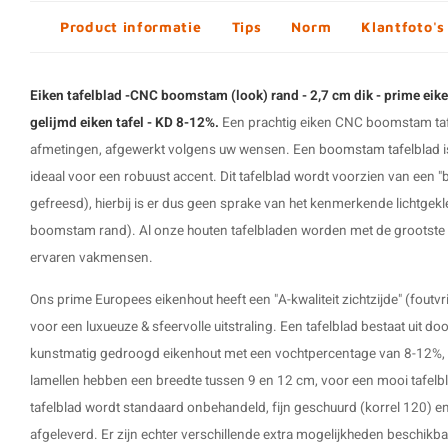
Product informatie
Tips
Norm
Klantfoto's
Eiken tafelblad -CNC boomstam (look) rand - 2,7 cm dik - prime eike
gelijmd eiken tafel - KD 8-12%.
Een prachtig eiken CNC boomstam tafel
afmetingen, afgewerkt volgens uw wensen. Een
boomstam tafelblad
i
ideaal voor een robuust accent. Dit
tafelblad
wordt voorzien van een "
gefreesd), hierbij is er dus geen sprake van het kenmerkende lichtgek
boomstam rand). Al onze houten tafelbladen worden met de grootste
ervaren vakmensen.
Ons prime Europees eikenhout heeft een "A-kwaliteit zichtzijde" (foutvri
voor een luxueuze & sfeervolle uitstraling. Een tafelblad bestaat uit d
kunstmatig gedroogd eikenhout met een vochtpercentage van 8-12%, i
lamellen hebben een breedte tussen 9 en 12 cm, voor een mooi tafelbla
tafelblad wordt standaard onbehandeld, fijn geschuurd (korrel 120) 
afgeleverd. Er zijn echter verschillende extra mogelijkheden beschikbaa