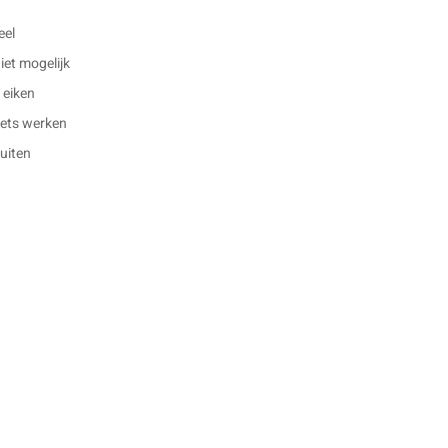
eel
et mogelijk
 eiken
 iets werken
buiten