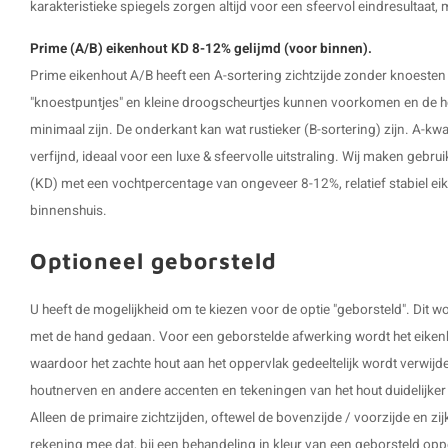
karakteristieke spiegels zorgen altijd voor een sfeervol eindresultaat,
Prime (A/B) eikenhout KD 8-12% gelijmd (voor binnen).
Prime eikenhout A/B heeft een A-sortering zichtzijde zonder knoesten
"knoestpuntjes" en kleine droogscheurtjes kunnen voorkomen en de hoe
minimaal zijn. De onderkant kan wat rustieker (B-sortering) zijn. A-kwali
verfijnd, ideaal voor een luxe & sfeervolle uitstraling. Wij maken geb
(KD) met een vochtpercentage van ongeveer 8-12%, relatief stabiel ei
binnenshuis.
Optioneel geborsteld
U heeft de mogelijkheid om te kiezen voor de optie "geborsteld". Dit
met de hand gedaan. Voor een geborstelde afwerking wordt het eikenh
waardoor het zachte hout aan het oppervlak gedeeltelijk wordt verwijd
houtnerven en andere accenten en tekeningen van het hout duidelijker z
Alleen de primaire zichtzijden, oftewel de bovenzijde / voorzijde en z
rekening mee dat, bij een behandeling in kleur van een geborsteld opp