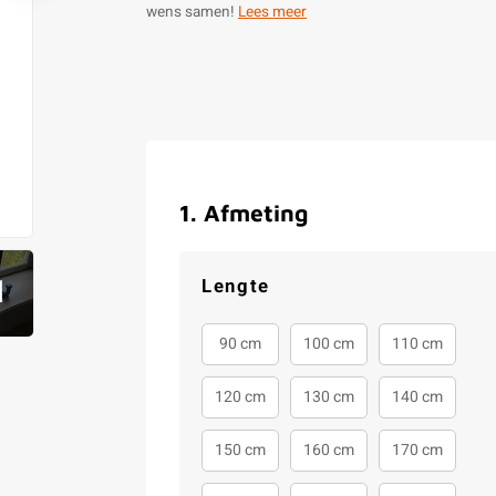
wens samen!
Lees meer
1
.
Afmeting
1
Lengte
90 cm
100 cm
110 cm
120 cm
130 cm
140 cm
150 cm
160 cm
170 cm