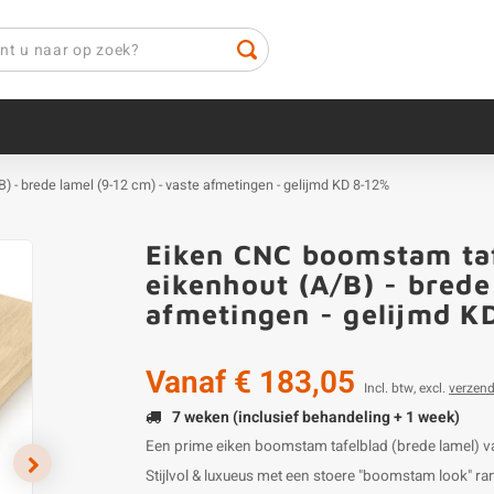
) - brede lamel (9-12 cm) - vaste afmetingen - gelijmd KD 8-12%
Eiken CNC boomstam taf
eikenhout (A/B) - brede
afmetingen - gelijmd K
Vanaf
€ 183,05
Incl. btw, excl.
verzen
7 weken (inclusief behandeling + 1 week)
Een prime eiken boomstam tafelblad (brede lamel) v
Stijlvol & luxueus met een stoere "boomstam look" ran