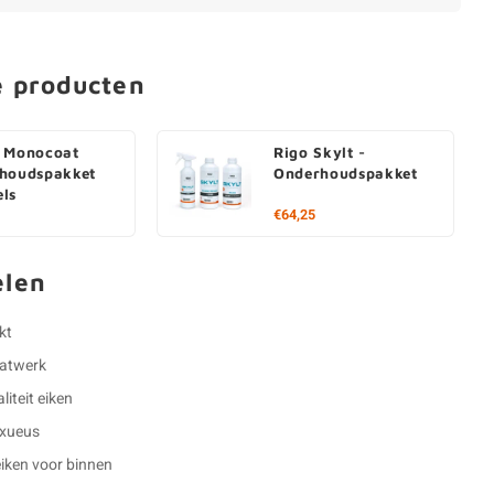
e producten
 Monocoat
Rigo Skylt -
houdspakket
Onderhoudspakket
ls
€64,25
elen
kt
aatwerk
iteit eiken
luxueus
eiken voor binnen