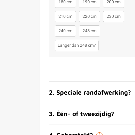
180 cm
190 cm
200 cm
210 cm
220 cm
230 cm
240 cm
248 cm
Langer dan 248 cm?
2
.
Speciale randafwerking?
3
.
Één- of tweezijdig?
4
.
Geborsteld?