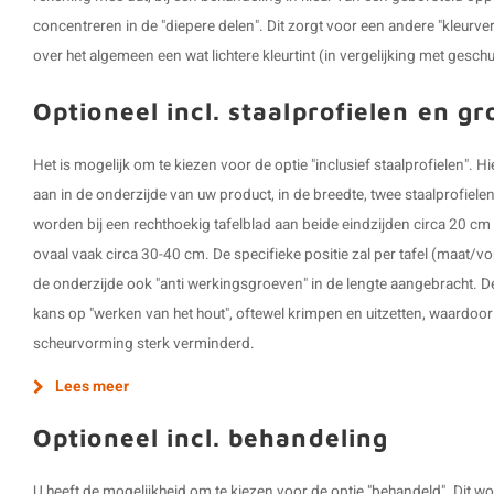
concentreren in de "diepere delen". Dit zorgt voor een andere "kleurve
over het algemeen een wat lichtere kleurtint (in vergelijking met gesch
Optioneel incl. staalprofielen en g
Het is mogelijk om te kiezen voor de optie "inclusief staalprofielen".
aan in de onderzijde van uw product, in de breedte, twee staalprofiel
worden bij een rechthoekig tafelblad aan beide eindzijden circa 20 cm 
ovaal vaak circa 30-40 cm. De specifieke positie zal per tafel (maat/v
de onderzijde ook "anti werkingsgroeven" in de lengte aangebracht. D
kans op "werken van het hout", oftewel krimpen en uitzetten, waardoo
scheurvorming sterk verminderd.
Lees meer
Optioneel incl. behandeling
U heeft de mogelijkheid om te kiezen voor de optie "behandeld". Dit