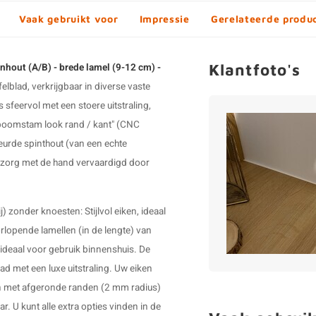
Vaak gebruikt voor
Impressie
Gerelateerde produ
Klantfoto's
nhout (A/B) - brede lamel (9-12 cm) -
blad, verkrijgbaar in diverse vaste
s sfeervol met een stoere uitstraling,
boomstam look rand / kant" (CNC
leurde spinthout (van een echte
 zorg met de hand vervaardigd door
j) zonder knoesten: Stijlvol eiken, ideaal
oorlopende lamellen (in de lengte) van
deaal voor gebruik binnenshuis. De
d met een luxe uitstraling. Uw eiken
en met afgeronde randen (2 mm radius)
r. U kunt alle extra opties vinden in de