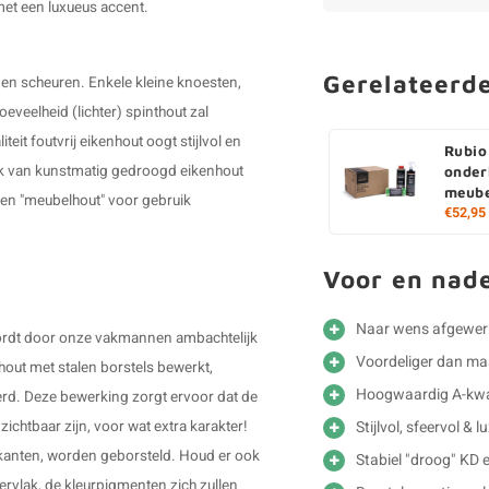
 met een luxueus accent.
Gerelateerd
 en scheuren. Enkele kleine knoesten,
veelheid (lichter) spinthout zal
teit foutvrij eikenhout oogt stijlvol en
Rubio
ruik van kunstmatig gedroogd eikenhout
onder
meube
ken "meubelhout" voor gebruik
€52,95
Voor en nad
Naar wens afgewer
 wordt door onze vakmannen ambachtelijk
Voordeliger dan m
out met stalen borstels bewerkt,
Hoogwaardig A-kwal
erd. Deze bewerking zorgt ervoor dat de
Stijlvol, sfeervol & 
ichtbaar zijn, voor wat extra karakter!
ijkanten, worden geborsteld. Houd er ook
Stabiel "droog" KD 
ervlak, de kleurpigmenten zich zullen