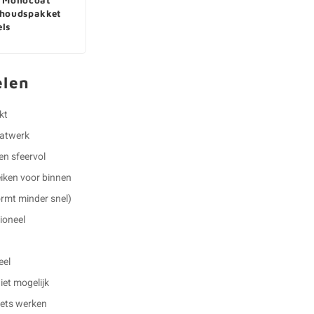
houdspakket
ls
elen
kt
aatwerk
 en sfeervol
eiken voor binnen
ormt minder snel)
ioneel
eel
et mogelijk
 iets werken