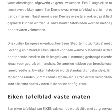
vaste afmetingen, afgewerkt volgens uw wensen. Een 2-laags eiken tafe
twee (even dikke) lagen. Een
Deens ovaal eiken tafelblad
is chic met e
trendy interieur. Naast mooi is een Deense ovale tafel ook erg praktis
geplaatst kunnen worden. Al onze houten tafelbladen worden met de 
door ervaren vakmensen.
Ons rustiek Europees eikenhout heeft een "B-sortering zichtzijde" met
Levendig en natuurlijk eiken, ideaal voor een warme & sfeervolle uitstra
doorlopende lamellen (in de lengte) van kunstmatig gedroogd eikenh
ideaal voor gebruik binnenshuis. De lamellen hebben een breedte tuss
lamelbreedte is. Uw eiken tafelblad wordt standaard onbehandeld, fij
afgeronde randen (2 mm radius) afgeleverd. Er zijn echter verschille
kunt alle extra opties vinden in de online configurator.
Eiken tafelblad vaste maten
Een eiken tafelblad van EIKENvakman.be wordt altijd met zorg verva