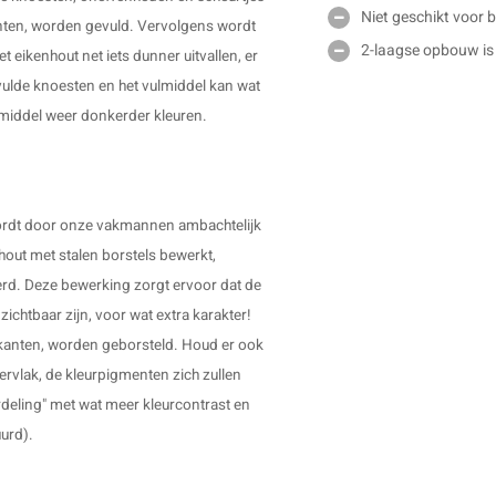
Niet geschikt voor 
kanten, worden gevuld. Vervolgens wordt
2-laagse opbouw is
 eikenhout net iets dunner uitvallen, er
ulde knoesten en het vulmiddel kan wat
ulmiddel weer donkerder kleuren.
 wordt door onze vakmannen ambachtelijk
out met stalen borstels bewerkt,
erd. Deze bewerking zorgt ervoor dat de
ichtbaar zijn, voor wat extra karakter!
ijkanten, worden geborsteld. Houd er ook
ervlak, de kleurpigmenten zich zullen
rdeling" met wat meer kleurcontrast en
uurd).