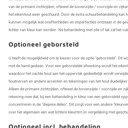
van de primaire zichtzijden, oftewel de bovenzijde / voorzijde en zij
het eikenhout weer geschuurd. Door de extra schuurbehandeling kan het
kunnen mogelijk wat oneffenheden en imperfecties ontstaan in de gev
lichter van kleur kan worden. Na behandeling met olie of lak zal het v
Optioneel geborsteld
U heeft de mogelijkheid om te kiezen voor de optie "geborsteld". Dit
met de hand gedaan. Voor een geborstelde afwerking wordt het eikenh
waardoor het zachte hout aan het oppervlak gedeeltelijk wordt verwijd
houtnerven en andere accenten en tekeningen van het hout duidelijker z
Alleen de primaire zichtzijden, oftewel de bovenzijde / voorzijde en z
rekening mee dat, bij een behandeling in kleur van een geborsteld opp
concentreren in de "diepere delen". Dit zorgt voor een andere "kleurve
over het algemeen een wat lichtere kleurtint (in vergelijking met gesch
Optioneel incl. behandeling