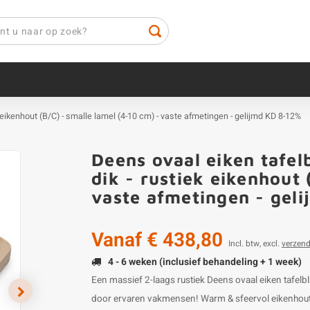
k eikenhout (B/C) - smalle lamel (4-10 cm) - vaste afmetingen - gelijmd KD 8-12%
Deens ovaal eiken tafel
dik - rustiek eikenhout 
vaste afmetingen - gel
Vanaf
€ 438,80
Incl. btw, excl.
verzen
4 - 6 weken (inclusief behandeling + 1 week)
Een massief 2-laags rustiek Deens ovaal eiken tafelb
door ervaren vakmensen! Warm & sfeervol eikenhout v