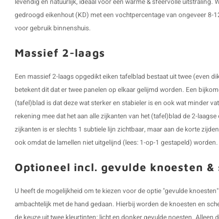
levendig en natuurlijk, ideaal voor een warme & sfeervolle uitstraling
gedroogd eikenhout (KD) met een vochtpercentage van ongeveer 8-12%,
voor gebruik binnenshuis.
Massief 2-laags
Een massief 2-laags opgedikt eiken tafelblad bestaat uit twee (even di
betekent dit dat er twee panelen op elkaar gelijmd worden. Een bijk
(tafel)blad is dat deze wat sterker en stabieler is en ook wat minder v
rekening mee dat het aan alle zijkanten van het (tafel)blad de 2-laags
zijkanten is er slechts 1 subtiele lijn zichtbaar, maar aan de korte zij
ook omdat de lamellen niet uitgelijnd (lees: 1-op-1 gestapeld) worden.
Optioneel incl. gevulde knoesten &
U heeft de mogelijkheid om te kiezen voor de optie "gevulde knoeste
ambachtelijk met de hand gedaan. Hierbij worden de knoesten en scheu
de keuze uit twee kleurtinten: licht en donker gevulde noesten. Allee