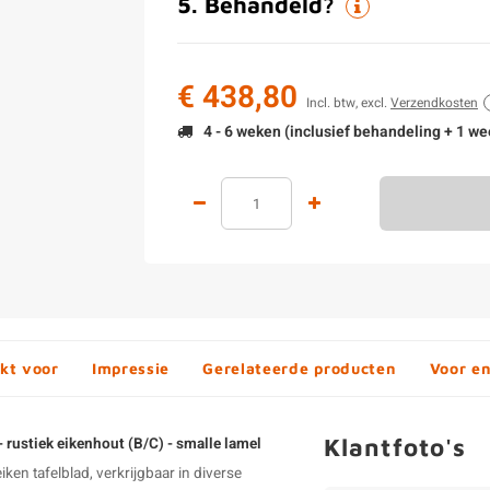
5
.
Behandeld?
€ 438,80
Incl. btw, excl.
Verzendkosten
4 - 6 weken (inclusief behandeling + 1 we
kt voor
Impressie
Gerelateerde producten
Voor e
Klantfoto's
 - rustiek eikenhout (B/C) - smalle lamel
ken tafelblad, verkrijgbaar in diverse