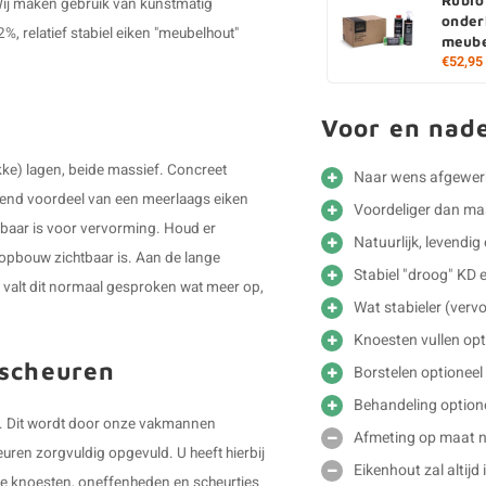
. Wij maken gebruik van kunstmatig
onder
 relatief stabiel eiken "meubelhout"
meube
€52,95
Voor en nad
kke) lagen, beide massief. Concreet
Naar wens afgewer
omend voordeel van een meerlaags eiken
Voordeliger dan m
atbaar is voor vervorming. Houd er
Natuurlijk, levendig
e opbouw zichtbaar is. Aan de lange
Stabiel "droog" KD 
den valt dit normaal gesproken wat meer op,
Wat stabieler (verv
Knoesten vullen opt
 scheuren
Borstelen optioneel
Behandeling option
n". Dit wordt door onze vakmannen
Afmeting op maat ni
ren zorgvuldig opgevuld. U heeft hierbij
Eikenhout zal altijd
n de knoesten, oneffenheden en scheurtjes