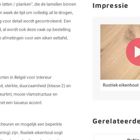
Impressie
latten / planken", die de lamellen binnen
n week de tijd om volledig uit te drogen,
g voor detail wordt gecontroleerd. Een
, al wordt ook deze vaak op bestelling
 afmetingen voor een eiken eettafel,
ten in België voor interieur
Rustiek eikenhout
d, sterkte, duurzaamheid (klasse 2) en
leurtint, mooie vlamstructuur en
 met een luxueus accent.
Gerelateerd
scheuren en mogelijk een beperkte
ering) zijn. Rustiek eikenhout oogt
Rubio