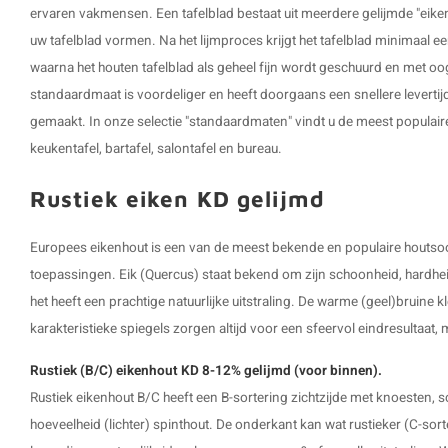
ervaren vakmensen. Een tafelblad bestaat uit meerdere gelijmde "eiken 
uw tafelblad vormen. Na het lijmproces krijgt het tafelblad minimaal ee
waarna het houten tafelblad als geheel fijn wordt geschuurd en met oo
standaardmaat is voordeliger en heeft doorgaans een snellere levertijd
gemaakt. In onze selectie "standaardmaten" vindt u de meest populaire
keukentafel, bartafel, salontafel en bureau.
Rustiek eiken KD gelijmd
Europees eikenhout is een van de meest bekende en populaire houtsoor
toepassingen. Eik (Quercus) staat bekend om zijn schoonheid, hardhei
het heeft een prachtige natuurlijke uitstraling. De warme (geel)bruine k
karakteristieke spiegels zorgen altijd voor een sfeervol eindresultaat,
Rustiek (B/C) eikenhout KD 8-12% gelijmd (voor binnen).
Rustiek eikenhout B/C heeft een B-sortering zichtzijde met knoesten, 
hoeveelheid (lichter) spinthout. De onderkant kan wat rustieker (C-sort