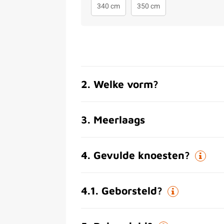
340 cm
350 cm
2
.
Welke vorm?
3
.
Meerlaags
4
.
Gevulde knoesten?
4.1
.
Geborsteld?