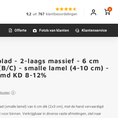
0
9,2
uit
767
klantbeoordelingen
Offerte
Foto's van klanten
Klantenservice
blad - 2-laags massief - 6 cm
(B/C) - smalle lamel (4-10 cm) -
ijmd KD 8-12%
dkosten
lad (smalle lamel) van 6 cm dik (2x3 cm), met de hand vervaardigd
oor binnen. Verkrijgbaar in diverse vaste afmetingen, stel naar