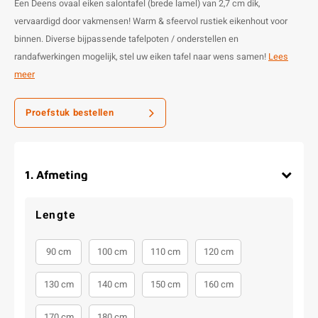
Een Deens ovaal eiken salontafel (brede lamel) van 2,7 cm dik,
vervaardigd door vakmensen! Warm & sfeervol rustiek eikenhout voor
binnen. Diverse bijpassende tafelpoten / onderstellen en
randafwerkingen mogelijk, stel uw eiken tafel naar wens samen!
Lees
meer
Proefstuk bestellen
1
.
Afmeting
Lengte
90 cm
100 cm
110 cm
120 cm
130 cm
140 cm
150 cm
160 cm
170 cm
180 cm