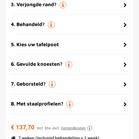
3
.
Verjongde rand?
4
.
Behandeld?
5
.
Kies uw tafelpoot
6
.
Gevulde knoesten?
7
.
Geborsteld?
8
.
Met staalprofielen?
€ 137,70
Incl. btw, excl.
Verzendkosten
7 weken (inclusief behandeling + 1 week)