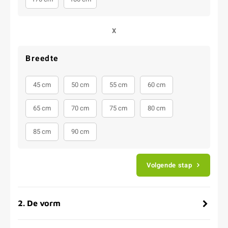
X
Breedte
45 cm
50 cm
55 cm
60 cm
65 cm
70 cm
75 cm
80 cm
85 cm
90 cm
Volgende stap
2
.
De vorm