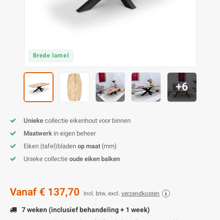
O
M
E
D
H
T
M
A
M
(
E
M
V
S
Brede lamel
C
M
P
+6
E
M
V
Unieke
collectie eikenhout voor binnen
M
B
Maatwerk
in eigen beheer
Eiken (tafel)bladen
op maat
(mm)
A
Unieke collectie
oude eiken balken
Vanaf
€ 137,70
Incl. btw, excl.
verzendkosten
7 weken (inclusief behandeling + 1 week)