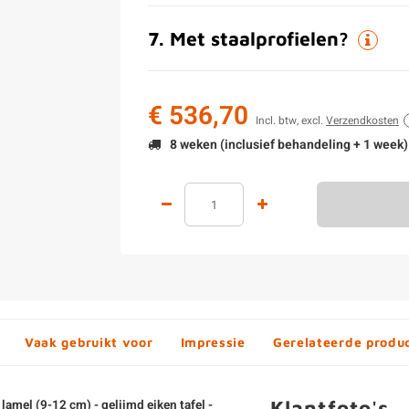
7
.
Met staalprofielen?
€ 536,70
Incl. btw, excl.
Verzendkosten
8 weken (inclusief behandeling + 1 week)
Vaak gebruikt voor
Impressie
Gerelateerde produ
Klantfoto's
 lamel (9-12 cm) - gelijmd eiken tafel -