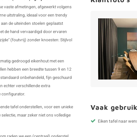
erse vaste afmetingen, afgewerkt volgens
e uitstraling, ideaal voor een trendy
 aan de uiteinden stoelen geplaatst
et de hand vervaardigd door ervaren
jde" (foutvrij) zonder knoesten: Stijlvol
nstmatig gedroogd eikenhout met een
llen hebben een breedte tussen 9 en 12
dt standaard onbehandeld, fijn geschuurd
n echter verschillende extra
e configurator.
Vaak gebruik
ende tafel onderstellen, voor een unieke
 selectie, maar zeker niet ons volledige
Eiken tafel naar wen
.
rom raden we een (centraal) onderstel