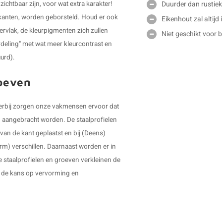
Duurder dan rustiek
ichtbaar zijn, voor wat extra karakter!
ijkanten, worden geborsteld. Houd er ook
Eikenhout zal altijd
ervlak, de kleurpigmenten zich zullen
Niet geschikt voor 
rdeling" met wat meer kleurcontrast en
uurd).
roeven
 Hierbij zorgen onze vakmensen ervoor dat
en aangebracht worden. De staalprofielen
van de kant geplaatst en bij (Deens)
orm) verschillen. Daarnaast worden er in
e staalprofielen en groeven verkleinen de
r de kans op vervorming en