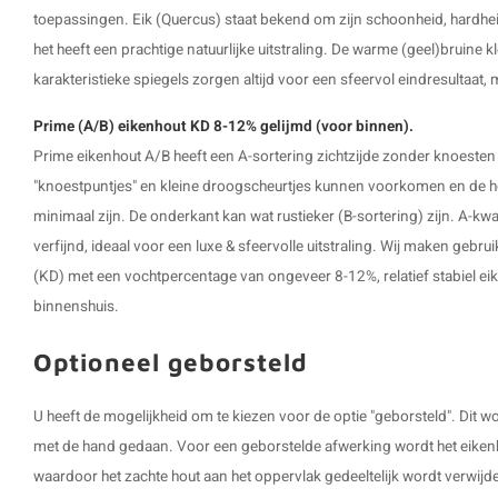
toepassingen. Eik (Quercus) staat bekend om zijn schoonheid, hardhei
het heeft een prachtige natuurlijke uitstraling. De warme (geel)bruine k
karakteristieke spiegels zorgen altijd voor een sfeervol eindresultaat,
Prime (A/B) eikenhout KD 8-12% gelijmd (voor binnen).
Prime eikenhout A/B heeft een A-sortering zichtzijde zonder knoesten
"knoestpuntjes" en kleine droogscheurtjes kunnen voorkomen en de hoe
minimaal zijn. De onderkant kan wat rustieker (B-sortering) zijn. A-kwali
verfijnd, ideaal voor een luxe & sfeervolle uitstraling. Wij maken geb
(KD) met een vochtpercentage van ongeveer 8-12%, relatief stabiel ei
binnenshuis.
Optioneel geborsteld
U heeft de mogelijkheid om te kiezen voor de optie "geborsteld". Dit
met de hand gedaan. Voor een geborstelde afwerking wordt het eikenh
waardoor het zachte hout aan het oppervlak gedeeltelijk wordt verwijd