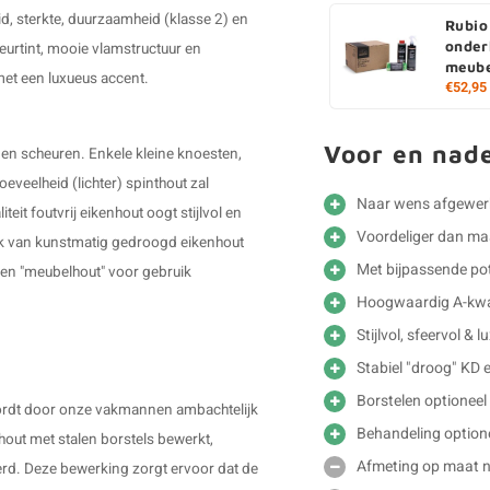
d, sterkte, duurzaamheid (klasse 2) en
Rubio
onder
leurtint, mooie vlamstructuur en
meube
 met een luxueus accent.
€52,95
Voor en nad
 en scheuren. Enkele kleine knoesten,
veelheid (lichter) spinthout zal
Naar wens afgewer
teit foutvrij eikenhout oogt stijlvol en
Voordeliger dan m
ruik van kunstmatig gedroogd eikenhout
Met bijpassende pot
ken "meubelhout" voor gebruik
Hoogwaardig A-kwal
Stijlvol, sfeervol & 
Stabiel "droog" KD 
Borstelen optioneel
 wordt door onze vakmannen ambachtelijk
Behandeling option
out met stalen borstels bewerkt,
Afmeting op maat ni
erd. Deze bewerking zorgt ervoor dat de