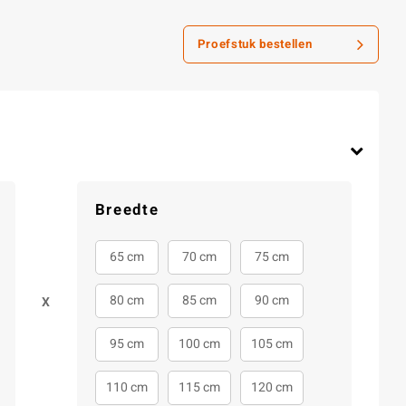
Proefstuk bestellen
Breedte
65 cm
70 cm
75 cm
80 cm
85 cm
90 cm
X
95 cm
100 cm
105 cm
110 cm
115 cm
120 cm