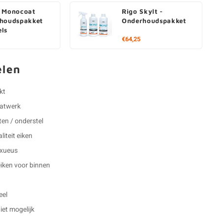
 Monocoat
Rigo Skylt -
houdspakket
Onderhoudspakket
ls
€64,25
elen
kt
aatwerk
en / onderstel
iteit eiken
luxueus
eiken voor binnen
eel
et mogelijk