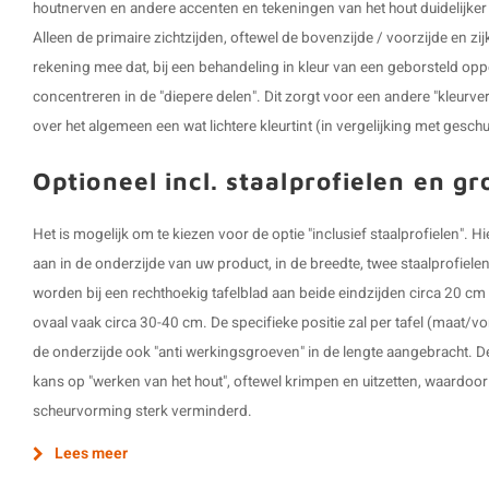
houtnerven en andere accenten en tekeningen van het hout duidelijker z
Alleen de primaire zichtzijden, oftewel de bovenzijde / voorzijde en z
rekening mee dat, bij een behandeling in kleur van een geborsteld opp
concentreren in de "diepere delen". Dit zorgt voor een andere "kleurve
over het algemeen een wat lichtere kleurtint (in vergelijking met gesch
Optioneel incl. staalprofielen en g
Het is mogelijk om te kiezen voor de optie "inclusief staalprofielen".
aan in de onderzijde van uw product, in de breedte, twee staalprofiel
worden bij een rechthoekig tafelblad aan beide eindzijden circa 20 cm 
ovaal vaak circa 30-40 cm. De specifieke positie zal per tafel (maat/v
de onderzijde ook "anti werkingsgroeven" in de lengte aangebracht. D
kans op "werken van het hout", oftewel krimpen en uitzetten, waardoo
scheurvorming sterk verminderd.
Lees meer