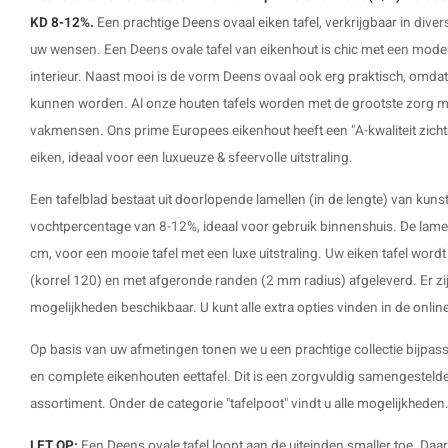
KD 8-12%.
Een prachtige
Deens ovaal eiken tafel
, verkrijgbaar in div
uw wensen. Een Deens ovale tafel van eikenhout is chic met een modern
interieur. Naast mooi is de vorm Deens ovaal ook erg praktisch, omdat
kunnen worden. Al onze houten tafels worden met de grootste zorg m
vakmensen. Ons prime Europees eikenhout heeft een "A-kwaliteit zichtzi
eiken, ideaal voor een luxueuze & sfeervolle uitstraling.
Een tafelblad bestaat uit doorlopende lamellen (in de lengte) van ku
vochtpercentage van 8-12%, ideaal voor gebruik binnenshuis. De lame
cm, voor een mooie tafel met een luxe uitstraling. Uw eiken tafel wor
(korrel 120) en met afgeronde randen (2 mm radius) afgeleverd. Er zij
mogelijkheden beschikbaar. U kunt alle extra opties vinden in de onlin
Op basis van uw afmetingen tonen we u een prachtige collectie bijpass
en complete
eikenhouten eettafel
. Dit is een zorgvuldig samengestelde
assortiment. Onder de categorie "tafelpoot" vindt u alle mogelijkheden
LET OP:
Een Deens ovale tafel loopt aan de uiteinden smaller toe. Daa