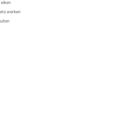
 eiken
 iets werken
buiten