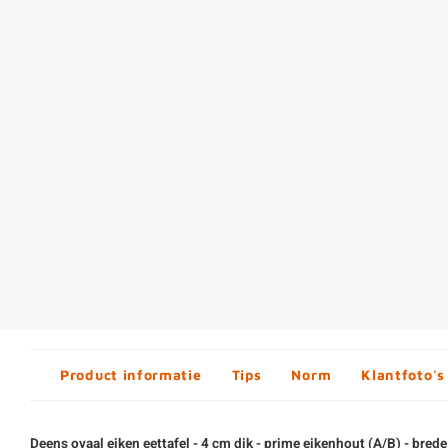
Product informatie
Tips
Norm
Klantfoto's
Deens ovaal eiken eettafel - 4 cm dik - prime eikenhout (A/B) - brede