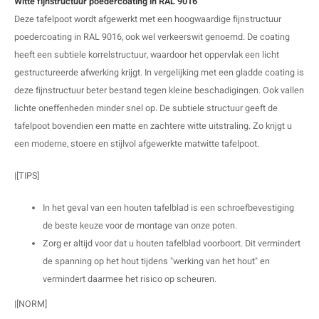
Witte fijnstructuur poedercoating in RAL 9016
O
M
E
D
H
Deze tafelpoot wordt afgewerkt met een hoogwaardige fijnstructuur
poedercoating in RAL 9016, ook wel verkeerswit genoemd. De coating
T
M
A
M
(
heeft een subtiele korrelstructuur, waardoor het oppervlak een licht
gestructureerde afwerking krijgt. In vergelijking met een gladde coating is
E
M
V
S
deze fijnstructuur beter bestand tegen kleine beschadigingen. Ook vallen
lichte oneffenheden minder snel op. De subtiele structuur geeft de
C
M
P
tafelpoot bovendien een matte en zachtere witte uitstraling. Zo krijgt u
een moderne, stoere en stijlvol afgewerkte matwitte tafelpoot.
E
M
V
|[TIPS]
M
B
In het geval van een houten tafelblad is een schroefbevestiging
A
de beste keuze voor de montage van onze poten.
Zorg er altijd voor dat u houten tafelblad voorboort. Dit vermindert
de spanning op het hout tijdens "werking van het hout" en
vermindert daarmee het risico op scheuren.
|[NORM]