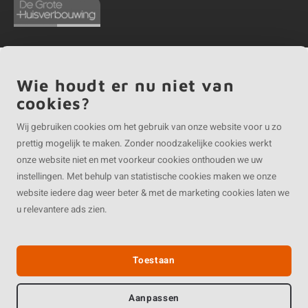
Wie houdt er nu niet van
©
Copyright
2026 EIKENvakman.be | EIKENvakman.be is onderdeel van
Roca
cookies?
Online BV
Wij gebruiken cookies om het gebruik van onze website voor u zo
prettig mogelijk te maken. Zonder noodzakelijke cookies werkt
onze website niet en met voorkeur cookies onthouden we uw
instellingen. Met behulp van statistische cookies maken we onze
website iedere dag weer beter & met de marketing cookies laten we
u relevantere ads zien.
Toestaan
Aanpassen