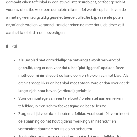
gemaakt eiken tafelblad is een stijlvol interieurobject, perfect geschikt
O
M
E
D
H
voor uw situatie. Voor een complete eiken tafel wordt - op basis van de
afmeting - een zorgvuldig geselecteerde collectie bijpassende poten
T
M
A
M
(
en/of onderstellen vertoond. Houd er rekening mee dat u de deze zelf
aan het tafelblad moet bevestigen.
E
M
V
S
|[TIPS]
C
M
P
Als uw blad niet onmiddellijk na ontvangst wordt verwerkt of
E
M
V
gebruikt, zorg er dan voor dat u het "plat liggend" opslaat. Deze
methode minimaliseert de kans op kromtrekken van het blad. Als
M
B
dit niet mogelijk is en het blad moet staan, zorg er dan voor dat de
lange zijde naar boven (verticaal) gericht is.
A
Voor de montage van een tafelpoot / onderstel aan een eiken
tafelblad, is een schroefbevestiging de beste keuze.
Zorg er altijd voor dat u houten tafelblad voorboort. Dit vermindert
de spanning op het hout tijdens "werking van het hout" en
vermindert daarmee het risico op scheuren.
Toelichting versteviging / ondersteuning bij een tafelblad: Bij