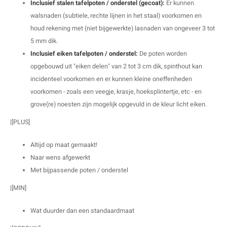
Inclusief stalen tafelpoten / onderstel (gecoat):
Er kunnen
walsnaden (subtiele, rechte lijnen in het staal) voorkomen en
houd rekening met (niet bijgewerkte) lasnaden van ongeveer 3 tot
5 mm dik.
Inclusief eiken tafelpoten / onderstel:
De poten worden
opgebouwd uit "eiken delen" van 2 tot 3 cm dik, spinthout kan
incidenteel voorkomen en er kunnen kleine oneffenheden
voorkomen - zoals een veegje, krasje, hoeksplintertje, etc - en
grove(re) noesten zijn mogelijk opgevuld in de kleur licht eiken.
|[PLUS]
Altijd op maat gemaakt!
Naar wens afgewerkt
Met bijpassende poten / onderstel
|[MIN]
Wat duurder dan een standaardmaat