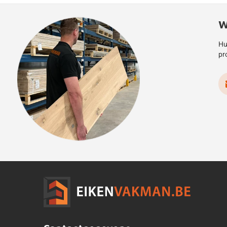
W
Hu
pr