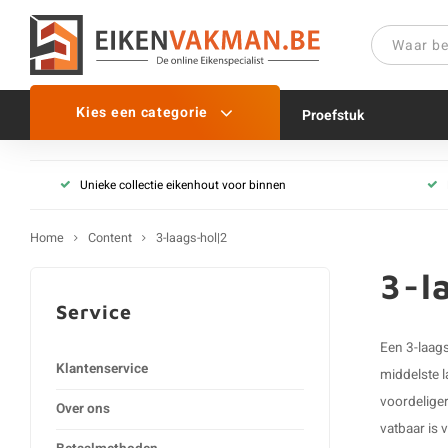
Kies een categorie
Proefstuk
Unieke collectie eikenhout voor binnen
Home
Content
3-laags-hol|2
3-l
Service
Een 3-laags
Klantenservice
middelste l
voordeliger
Over ons
vatbaar is 