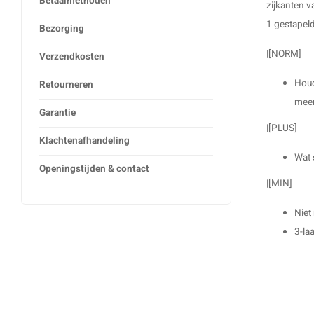
Betaalmethoden
zijkanten v
1 gestapel
Bezorging
|[NORM]
Verzendkosten
Houd
Retourneren
meer
Garantie
|[PLUS]
Klachtenafhandeling
Wat 
Openingstijden & contact
|[MIN]
Niet
3-la