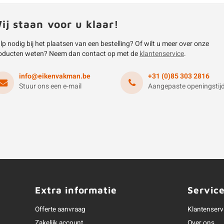
ij staan voor u klaar!
lp nodig bij het plaatsen van een bestelling? Of wilt u meer over onze
oducten weten? Neem dan contact op met de
klantenservice
.
info@eikenvakman.be
+31 (0)85 303 2816
Stuur ons een e-mail
Aangepaste openingstij
Extra informatie
Servic
Offerte aanvraag
Klantenserv
Zakelijk account
Over ons