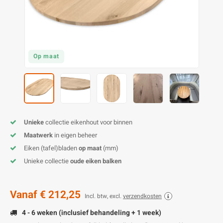
O
M
E
D
H
T
M
A
M
(
E
M
V
S
Op maat
C
M
P
E
M
V
Unieke
collectie eikenhout voor binnen
M
B
Maatwerk
in eigen beheer
Eiken (tafel)bladen
op maat
(mm)
A
Unieke collectie
oude eiken balken
Vanaf
€ 212,25
Incl. btw, excl.
verzendkosten
4 - 6 weken (inclusief behandeling + 1 week)