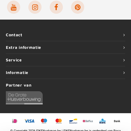
Contact
Extra informatie
Service
Informatie
Partner van
©
Copyright
2026 EIKENvakman.be | EIKENvakman.be is onderdeel van
Roca