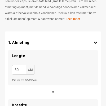
Een rustiek capsule eiken tafelblad (smalle lamel) van 3 cm dik in een
afmeting op maat, met de hand vervaardigd door ervaren vakmensen!
Warm & sfeervol eikenhout voor binnen. Stel uw eiken tafel met "halve
cirkel uiteinden" op maat & naar wens samen!
Lees meer
1
.
Afmeting
Lengte
CM
Van 50 cm tot 350 cm
X
Breedte