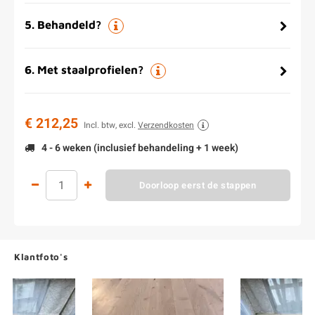
5
.
Behandeld?
6
.
Met staalprofielen?
€ 212,25
Incl. btw, excl.
Verzendkosten
4 - 6 weken (inclusief behandeling + 1 week)
Doorloop eerst de stappen
Klantfoto's