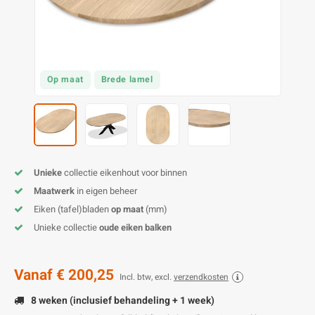
O
M
E
D
H
T
M
A
M
(
E
M
V
S
Op maat
Brede lamel
C
M
P
E
M
V
Unieke
collectie eikenhout voor binnen
M
B
Maatwerk
in eigen beheer
Eiken (tafel)bladen
op maat
(mm)
A
Unieke collectie
oude eiken balken
Vanaf
€ 200,25
Incl. btw, excl.
verzendkosten
8 weken (inclusief behandeling + 1 week)