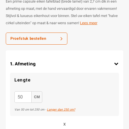
Een prime capsule eiken tafelblad (brede lamel) van 2,7 cm dik in een
afmeting op maat, met de hand vervaardigd door ervaren vakmensen!
Stijlvol & luxueus eikenhout voor binnen. Stel uw eiken tafel met "halve
cirkel uiteinden" op maat & naar wens samen!
Lees meer
Proefstuk bestellen
1
.
Afmeting
Lengte
CM
Van 50 cm tot 250 cm -
Langer dan 250 cm?
X