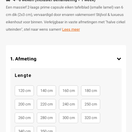
Een massief 2-laags prime capsule eiken tafelblad (smalle lamel) van 6
cm dik (2x3 cm), vervaardigd door ervaren vakmensen! Stijlvol & luxueus
eikenhout voor binnen. Verkrijgbaar in vaste afmetingen met "halve cirkel
uiteinden", stel naar wens samen!
Lees meer
1
.
Afmeting
Lengte
120 cm
140 cm
160 cm
180 cm
200 cm
220 cm
240 cm
250 cm
260 cm
280 cm
300 cm
320 cm
340 cm
350 cm