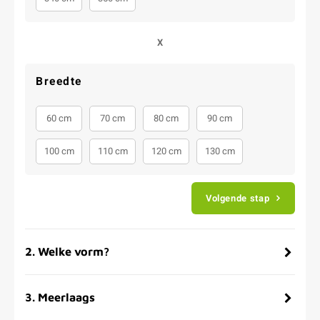
X
Breedte
60 cm
70 cm
80 cm
90 cm
100 cm
110 cm
120 cm
130 cm
Volgende stap
2
.
Welke vorm?
3
.
Meerlaags