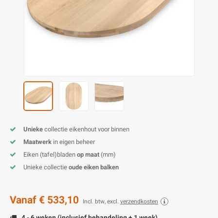
O
M
E
D
H
T
M
A
M
(
E
M
V
S
C
M
P
E
M
V
M
B
Unieke
collectie eikenhout voor binnen
Maatwerk
in eigen beheer
A
Eiken (tafel)bladen
op maat
(mm)
Unieke collectie
oude eiken balken
Vanaf
€ 533,10
Incl. btw, excl.
verzendkosten
4 - 6 weken (inclusief behandeling + 1 week)