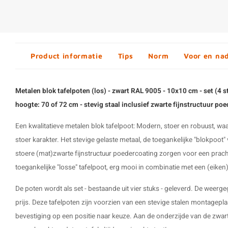
Product informatie
Tips
Norm
Voor en na
Metalen blok tafelpoten (los) - zwart RAL 9005 - 10x10 cm - set (4 
hoogte: 70 of 72 cm - stevig staal inclusief zwarte fijnstructuur po
Een kwalitatieve metalen blok tafelpoot: Modern, stoer en robuust, w
stoer karakter. Het stevige gelaste metaal, de toegankelijke "blokpoo
stoere (mat)zwarte fijnstructuur poedercoating zorgen voor een prach
toegankelijke
"losse" tafelpoot
, erg mooi in combinatie met een (eiken)
De poten wordt als set - bestaande uit vier stuks - geleverd. De weergeg
prijs. Deze
tafelpoten
zijn voorzien van een stevige stalen montagepla
bevestiging op een positie naar keuze. Aan de onderzijde van de
zwart