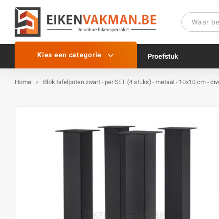
Kies een categorie
Proefstuk
Home
Blok tafelpoten zwart - per SET (4 stuks) - metaal - 10x10 cm - d