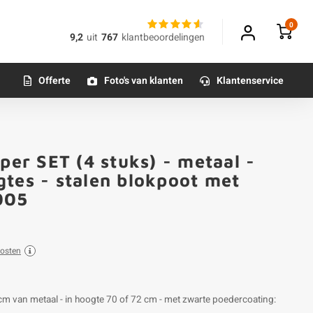
0
9,2
uit
767
klantbeoordelingen
Offerte
Foto's van klanten
Klantenservice
per SET (4 stuks) - metaal -
gtes - stalen blokpoot met
005
osten
 cm van metaal - in hoogte 70 of 72 cm - met zwarte poedercoating: