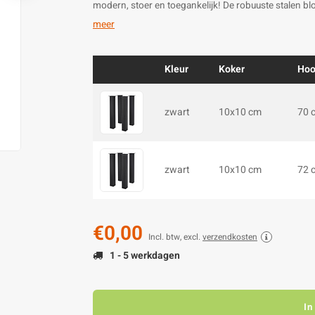
modern, stoer en toegankelijk! De robuuste stalen b
meer
Kleur
Koker
Hoo
zwart
10x10 cm
70 
zwart
10x10 cm
72 
€0,00
Incl. btw, excl.
verzendkosten
1 - 5 werkdagen
In