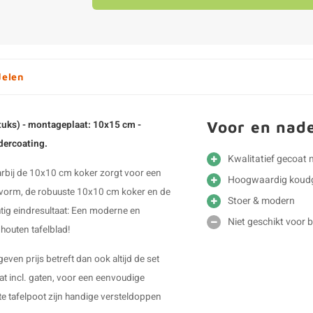
delen
Voor en nad
stuks) - montageplaat: 10x15 cm -
edercoating.
Kwalitatief gecoat 
aarbij de 10x10 cm koker zorgt voor een
Hoogwaardig koudg
t" vorm, de robuuste 10x10 cm koker en de
Stoer & modern
tig eindresultaat: Een moderne en
Niet geschikt voor 
houten tafelblad!
even prijs betreft dan ook altijd de set
at incl. gaten, voor een eenvoudige
e tafelpoot
zijn handige versteldoppen