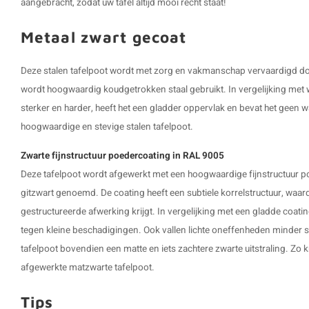
aangebracht, zodat uw tafel altijd mooi recht staat!
Metaal zwart gecoat
Deze stalen tafelpoot wordt met zorg en vakmanschap vervaardigd d
wordt hoogwaardig koudgetrokken staal gebruikt. In vergelijking met 
sterker en harder, heeft het een gladder oppervlak en bevat het geen 
hoogwaardige en stevige stalen tafelpoot.
Zwarte fijnstructuur poedercoating in RAL 9005
Deze tafelpoot wordt afgewerkt met een hoogwaardige fijnstructuur p
gitzwart genoemd. De coating heeft een subtiele korrelstructuur, waard
gestructureerde afwerking krijgt. In vergelijking met een gladde coatin
tegen kleine beschadigingen. Ook vallen lichte oneffenheden minder sn
tafelpoot bovendien een matte en iets zachtere zwarte uitstraling. Zo kr
afgewerkte matzwarte tafelpoot.
Tips