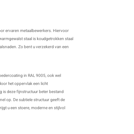
oor ervaren metaalbewerkers. Hiervoor
warmgewalst staal is koudgetrokken staal
walsnaden. Zo bent u verzekerd van een
oedercoating in RAL 9005, ook wel
oor het oppervlak een licht
g is deze fijnstructuur beter bestand
el op. De subtiele structuur geeft de
ijgt u een stoere, moderne en stijlvol