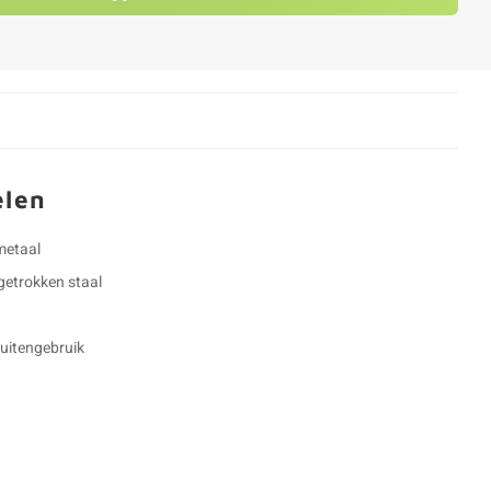
elen
metaal
etrokken staal
buitengebruik