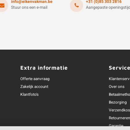
info@eikenvakman.be
+31 (0)85 303 2816
Stuur ons een e-mail
Aangepaste openingstij
Extra informatie
Servic
Offerte aanvraag
Klantenserv
Zakelijk account
Over ons
Klantfoto's
Betaalmeth
Bezorging
Verzendkos
Retournere
Garantie