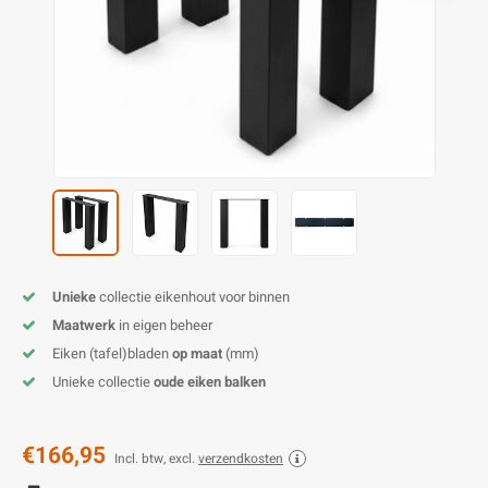
O
M
E
D
H
T
M
A
M
(
E
M
V
S
C
M
P
E
M
V
M
B
Unieke
collectie eikenhout voor binnen
Maatwerk
in eigen beheer
A
Eiken (tafel)bladen
op maat
(mm)
Unieke collectie
oude eiken balken
€166,95
Incl. btw, excl.
verzendkosten