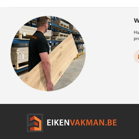
W
Hu
pr