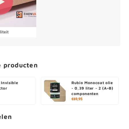
iteit
e producten
 Invisible
Rubio Monocoat olie
ctor
- 0,39 liter - 2 (A+B)
componenten
€69,95
elen