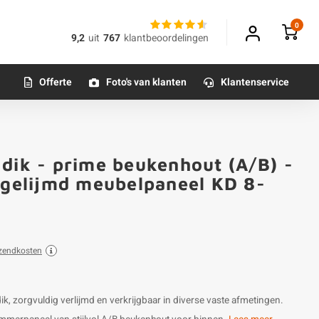
0
9,2
uit
767
klantbeoordelingen
Offerte
Foto's van klanten
Klantenservice
dik - prime beukenhout (A/B) -
- gelijmd meubelpaneel KD 8-
zendkosten
k, zorgvuldig verlijmd en verkrijgbaar in diverse vaste afmetingen.