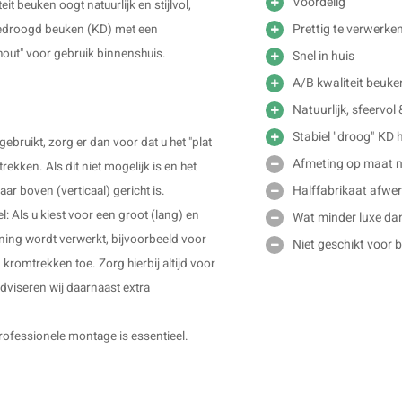
Voordelig
t beuken oogt natuurlijk en stijlvol,
Prettig te verwerke
 gedroogd beuken (KD) met een
hout" voor gebruik binnenshuis.
Snel in huis
A/B kwaliteit beuk
Natuurlijk, sfeervol &
Stabiel "droog" KD 
ebruikt, zorg er dan voor dat u het "plat
Afmeting op maat ni
kken. Als dit niet mogelijk is en het
Halffabrikaat afwer
ar boven (verticaal) gericht is.
: Als u kiest voor een groot (lang) en
Wat minder luxe da
ning wordt verwerkt, bijvoorbeeld voor
Niet geschikt voor 
kromtrekken toe. Zorg hierbij altijd voor
dviseren wij daarnaast extra
rofessionele montage is essentieel.