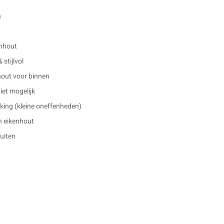
n
enhout
 stijlvol
hout voor binnen
et mogelijk
king (kleine oneffenheden)
n eikenhout
buiten