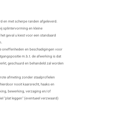
rd en met scherpe randen afgeleverd.
j splintervorming en kleine
et geval u kiest voor een standaard
n.
eine oneffenheden en beschadigingen voor
tgangspositie m.b.t. de afwerking is dat
ewerkt, geschuurd en behandeld zal worden
rote afmeting zonder staalprofielen
hierdoor nooit kaarsrecht, haaks en
rking, bewerking, verzaging en/of
iel "plat leggen" (eventueel verzwaard)