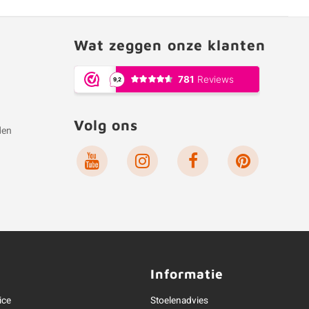
Wat zeggen onze klanten
Volg ons
den
e
Informatie
ice
Stoelenadvies