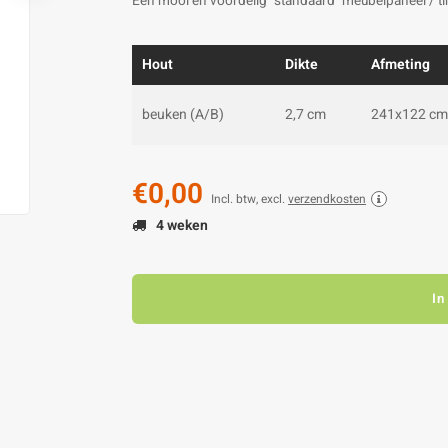
Een mooi en voordelig "standaard" meubelpaneel / t
Hout
Dikte
Afmeting
beuken (A/B)
2,7 cm
241x122 cm
€0,00
Incl. btw, excl.
verzendkosten
4 weken
In