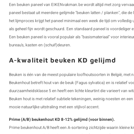
Een beuken paneel van EIKENvakman.be wordt altijd met zorg verva
paneel bestaat uit meerdere gelijmde "beuken latten / planken", die d
het lijmproces krijgt het paneel minimaal een week de tijd om volledig 
als geheel fijn wordt geschuurd. Een standaard paneel is voordeliger e
Een beuken paneel is vooral populair als "basismateriaal" voor interi
bureau's, kasten en (schuif)deuren.
A-kwaliteit beuken KD gelijmd
Beuken is één van de meest populaire loofhoutsoorten in België, met 
Beukenhout betreft hout van de beuk (Fagus sylvatica) en is relatief vo
duurzaamheidsklasse 5 en heeft een lichte kleurtint die varieert van wita
Beuken hout is met relatief subtiele tekeningen, weinig noesten en een f
mooie natuurlijke uitstraling met een stijlvol accent.
Prime (A/B) beukenhout KD 8-12% gelijmd (voor binnen).
Prime beukenhout A/B heeft een A-sortering zichtzijde waarin kleine