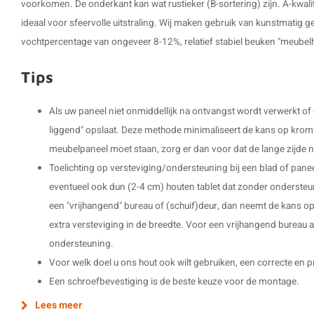
voorkomen. De onderkant kan wat rustieker (B-sortering) zijn. A-kwalitei
ideaal voor sfeervolle uitstraling. Wij maken gebruik van kunstmatig
vochtpercentage van ongeveer 8-12%, relatief stabiel beuken "meubel
Tips
Als uw paneel niet onmiddellijk na ontvangst wordt verwerkt of g
liggend" opslaat. Deze methode minimaliseert de kans op kromtre
meubelpaneel moet staan, zorg er dan voor dat de lange zijde na
Toelichting op versteviging/ondersteuning bij een blad of paneel
eventueel ook dun (2-4 cm) houten tablet dat zonder ondersteu
een "vrijhangend" bureau of (schuif)deur, dan neemt de kans op 
extra versteviging in de breedte. Voor een vrijhangend bureau a
ondersteuning.
Voor welk doel u ons hout ook wilt gebruiken, een correcte en p
Een schroefbevestiging is de beste keuze voor de montage.
Lees meer