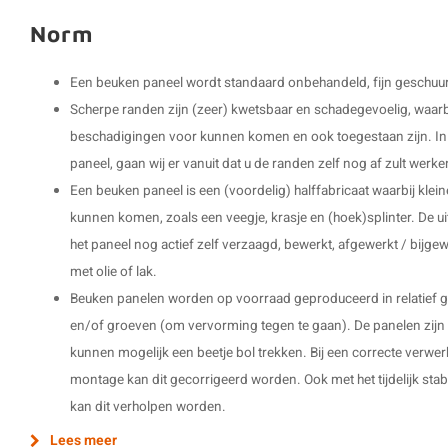
Norm
Een beuken paneel wordt standaard onbehandeld, fijn geschuu
Scherpe randen zijn (zeer) kwetsbaar en schadegevoelig, waarbi
beschadigingen voor kunnen komen en ook toegestaan zijn. In h
paneel, gaan wij er vanuit dat u de randen zelf nog af zult werke
Een beuken paneel is een (voordelig) halffabricaat waarbij kl
kunnen komen, zoals een veegje, krasje en (hoek)splinter. De ui
het paneel nog actief zelf verzaagd, bewerkt, afgewerkt / bijg
met olie of lak.
Beuken panelen worden op voorraad geproduceerd in relatief g
en/of groeven (om vervorming tegen te gaan). De panelen zijn 
kunnen mogelijk een beetje bol trekken. Bij een correcte verwe
montage kan dit gecorrigeerd worden. Ook met het tijdelijk stab
kan dit verholpen worden.
Lees meer