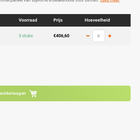
immerpaneel van stijlvol A/B beukenhout voor binnen.
Lees meer
Voorraad
Prijs
Hoeveelheid
3 stuks
€406,60
 winkelwagen