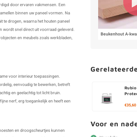
ardigd door ervaren vakmensen. Een
e lamellen binnen uw paneel vormen. Na
uit te drogen, waarna het houten paneel
n wordt snel direct uit voorraad geleverd.
Beukenhout A-kwal
eurobjecten en meubels zoals werkbladen,
Gerelateerd
name voor interieur toepassingen.
ordelig, eenvoudig te bewerken, betreft
Rubio
chtig en geelachtig tot licht bruin.
Prote
ijne nerf, erg toegankelijk en heeft een
€35,60
Voor en nad
 knoesten en droogscheurtjes kunnen