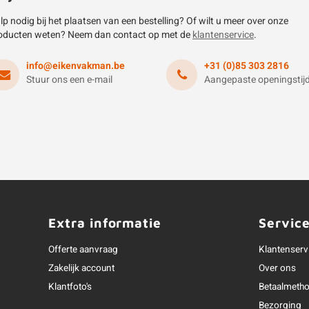
lp nodig bij het plaatsen van een bestelling? Of wilt u meer over onze
oducten weten? Neem dan contact op met de
klantenservice
.
info@eikenvakman.be
+31 (0)85 303 2816
Stuur ons een e-mail
Aangepaste openingstij
Extra informatie
Servic
Offerte aanvraag
Klantenserv
Zakelijk account
Over ons
Klantfoto's
Betaalmeth
Bezorging