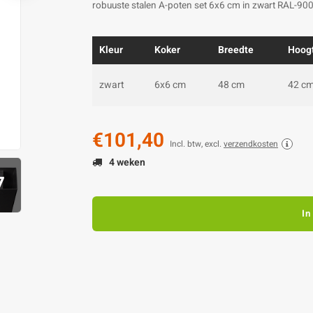
robuuste stalen A-poten set 6x6 cm in zwart RAL-900
Kleur
Koker
Breedte
Hoog
zwart
6x6 cm
48 cm
42 c
€101,40
Incl. btw, excl.
verzendkosten
4 weken
7
In