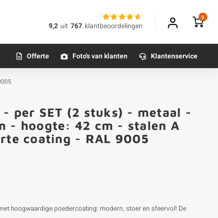
0
9,2
uit
767
klantbeoordelingen
Offerte
Foto's van klanten
Klantenservice
 9005
- per SET (2 stuks) - metaal -
 - hoogte: 42 cm - stalen A
arte coating - RAL 9005
 met hoogwaardige poedercoating: modern, stoer en sfeervol! De