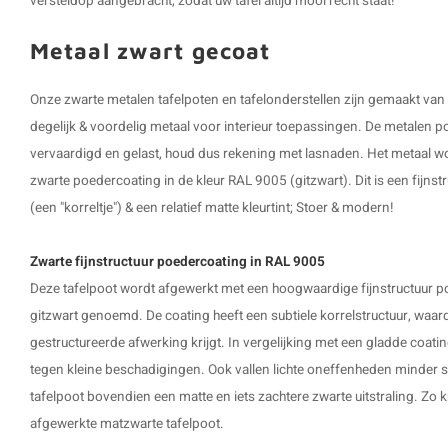
versteldop aangebracht, zodat uw tafel altijd mooi recht staat!
Metaal zwart gecoat
Onze zwarte metalen tafelpoten en tafelonderstellen zijn gemaakt van
degelijk & voordelig metaal voor interieur toepassingen. De metalen 
vervaardigd en gelast, houd dus rekening met lasnaden. Het metaal 
zwarte poedercoating in de kleur RAL 9005 (gitzwart). Dit is een fijnstr
(een "korreltje") & een relatief matte kleurtint; Stoer & modern!
Zwarte fijnstructuur poedercoating in RAL 9005
Deze tafelpoot wordt afgewerkt met een hoogwaardige fijnstructuur p
gitzwart genoemd. De coating heeft een subtiele korrelstructuur, waard
gestructureerde afwerking krijgt. In vergelijking met een gladde coatin
tegen kleine beschadigingen. Ook vallen lichte oneffenheden minder sn
tafelpoot bovendien een matte en iets zachtere zwarte uitstraling. Zo kr
afgewerkte matzwarte tafelpoot.