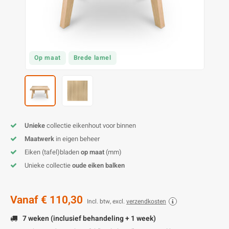
O
M
E
D
H
T
M
A
M
(
E
M
V
S
Op maat
Brede lamel
C
M
P
E
M
V
Unieke
collectie eikenhout voor binnen
M
B
Maatwerk
in eigen beheer
Eiken (tafel)bladen
op maat
(mm)
A
Unieke collectie
oude eiken balken
Vanaf
€ 110,30
Incl. btw, excl.
verzendkosten
7 weken (inclusief behandeling + 1 week)