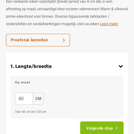
Een vierkante eiken salontafel (brede lamel) van 4 cm dik, in een
afmeting op maat, vervaardigd door ervaren vakmensen! Warm & sfeervol
prime eikenhout voor binnen. Diverse bijpassende tafelpoten /
onderstellen en randafwerkingen mogelijk, stel uw eiken
Lees meer
Proefstuk bestellen
1
.
Lengte/breedte
Op maat
CM
Van
40
cm tot
120
cm
Volgende stap