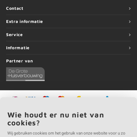
Contact
Extra informatie
Service
Informatie
Partner van
©
Copyright
2026 EIKENvakman.be | EIKENvakman.be is onderdeel van
Roca
Wie houdt er nu niet van
Online BV
cookies?
Wij gebruiken cookies om het gebruik van onze website voor u zo