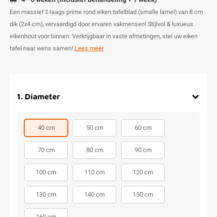
Een massief 2-laags prime rond eiken tafelblad (smalle lamel) van 8 cm
dik (2x4 cm), vervaardigd door ervaren vakmensen! Stijlvol & luxueus
eikenhout voor binnen. Verkrijgbaar in vaste afmetingen, stel uw eiken
tafel naar wens samen!
Lees meer
1
.
Diameter
40 cm
50 cm
60 cm
70 cm
80 cm
90 cm
100 cm
110 cm
120 cm
130 cm
140 cm
150 cm
160 cm