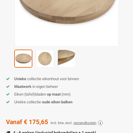
O
M
E
D
H
T
M
A
M
(
E
M
V
S
C
M
P
E
M
V
M
B
Unieke
collectie eikenhout voor binnen
Maatwerk
in eigen beheer
A
Eiken (tafel)bladen
op maat
(mm)
Unieke collectie
oude eiken balken
Vanaf
€ 175,65
Incl. btw, excl.
verzendkosten
4 - 6 weken (inclusief behandeling + 1 week)