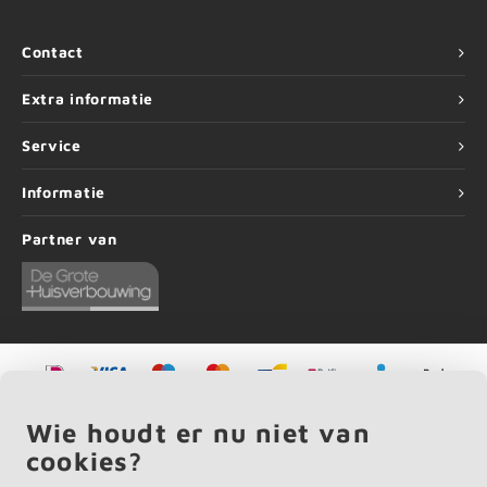
Contact
Extra informatie
Service
Informatie
Partner van
©
Copyright
2026 EIKENvakman.be | EIKENvakman.be is onderdeel van
Roca
Online BV
Wie houdt er nu niet van
cookies?