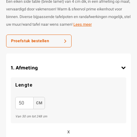
Een eiken side table (brede lamel) van 4 cm dik, in een afmeting op maat,
vervaardigd door vakmensen! Warm & sfeervol prime eikenhout voor
binnen. Diverse bijpassende tafelpoten en randafwerkingen mogelijk, stel
uw muur/wand tafel naar wens samen!
Lees meer
Proefstuk bestellen
1
.
Afmeting
Lengte
CM
Van 50 cm tot 248 cm
X