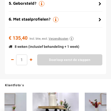
5
.
Geborsteld?
6
.
Met staalprofielen?
€ 135,40
Incl. btw, excl.
Verzendkosten
8 weken (inclusief behandeling + 1 week)
Doorloop eerst de stappen
Klantfoto's