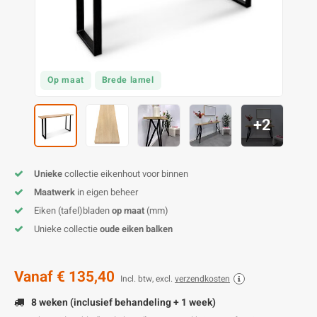
O
M
E
D
H
T
M
A
M
(
E
M
V
S
Op maat
Brede lamel
C
M
P
+2
E
M
V
Unieke
collectie eikenhout voor binnen
M
B
Maatwerk
in eigen beheer
Eiken (tafel)bladen
op maat
(mm)
A
Unieke collectie
oude eiken balken
Vanaf
€ 135,40
Incl. btw, excl.
verzendkosten
8 weken (inclusief behandeling + 1 week)